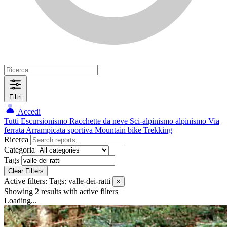
Filtri
Accedi
Tutti
Escursionismo
Racchette da neve
Sci-alpinismo
alpinismo
Via
ferrata
Arrampicata sportiva
Mountain bike
Trekking
Ricerca
Categoria
Tags
Clear Filters
Active filters:
Tags: valle-dei-ratti
×
Showing 2 results
with active filters
Loading...