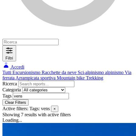
Filtri
Accedi
Tutti
Escursionismo
Racchette da neve
Sci-alpinismo
alpinismo
Via
ferrata
Arrampicata sportiva
Mountain bike
Trekking
Ricerca
Categoria
Tags
Clear Filters
Active filters:
Tags: vens
×
Showing 7 results
with active filters
Loading...