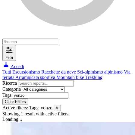
Filtri
Accedi
Tutti
Escursionismo
Racchette da neve
Sci-alpinismo
alpinismo
Via
ferrata
Arrampicata sportiva
Mountain bike
Trekking
Ricerca
Categoria
Tags
Clear Filters
Active filters:
Tags: vonzo
×
Showing 1 result
with active filters
Loading...