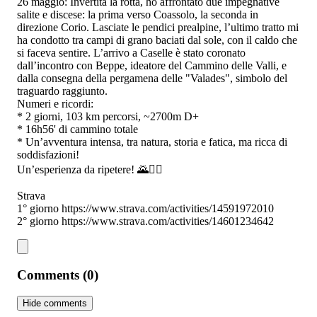
26 maggio: Invertita la rotta, ho affrontato due impegnative
salite e discese: la prima verso Coassolo, la seconda in
direzione Corio. Lasciate le pendici prealpine, l’ultimo tratto mi
ha condotto tra campi di grano baciati dal sole, con il caldo che
si faceva sentire. L’arrivo a Caselle è stato coronato
dall’incontro con Beppe, ideatore del Cammino delle Valli, e
dalla consegna della pergamena delle "Valades", simbolo del
traguardo raggiunto.
Numeri e ricordi:
* 2 giorni, 103 km percorsi, ~2700m D+
* 16h56' di cammino totale
* Un’avventura intensa, tra natura, storia e fatica, ma ricca di
soddisfazioni!
Un’esperienza da ripetere! 🌄🚶‍♂️
Strava
1° giorno https://www.strava.com/activities/14591972010
2° giorno https://www.strava.com/activities/14601234642
Comments (0)
Hide comments