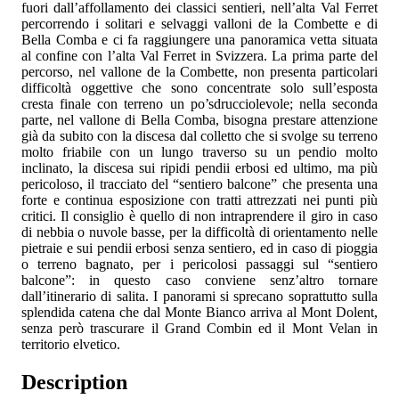
fuori dall’affollamento dei classici sentieri, nell’alta Val Ferret
percorrendo i solitari e selvaggi valloni de la Combette e di
Bella Comba e ci fa raggiungere una panoramica vetta situata
al confine con l’alta Val Ferret in Svizzera. La prima parte del
percorso, nel vallone de la Combette, non presenta particolari
difficoltà oggettive che sono concentrate solo sull’esposta
cresta finale con terreno un po’sdrucciolevole; nella seconda
parte, nel vallone di Bella Comba, bisogna prestare attenzione
già da subito con la discesa dal colletto che si svolge su terreno
molto friabile con un lungo traverso su un pendio molto
inclinato, la discesa sui ripidi pendii erbosi ed ultimo, ma più
pericoloso, il tracciato del “sentiero balcone” che presenta una
forte e continua esposizione con tratti attrezzati nei punti più
critici. Il consiglio è quello di non intraprendere il giro in caso
di nebbia o nuvole basse, per la difficoltà di orientamento nelle
pietraie e sui pendii erbosi senza sentiero, ed in caso di pioggia
o terreno bagnato, per i pericolosi passaggi sul “sentiero
balcone”: in questo caso conviene senz’altro tornare
dall’itinerario di salita. I panorami si sprecano soprattutto sulla
splendida catena che dal Monte Bianco arriva al Mont Dolent,
senza però trascurare il Grand Combin ed il Mont Velan in
territorio elvetico.
Description