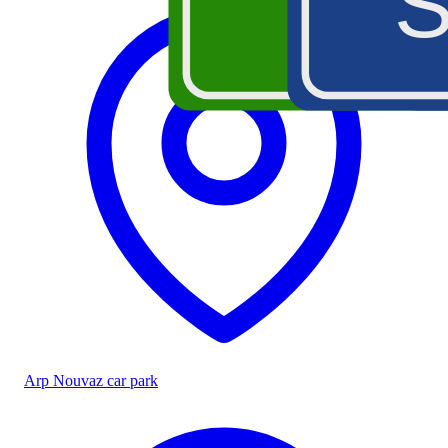
A5
Arp Nouvaz car park