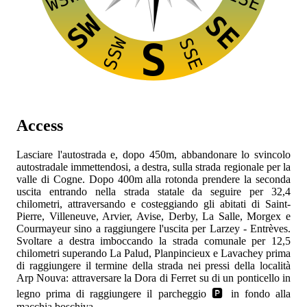
WSW
SW
SE
SSW
SSE
S
Access
Lasciare l'autostrada
e, dopo 450m, abbandonare lo svincolo
autostradale immettendosi, a destra, sulla strada regionale
per la
valle di Cogne. Dopo 400m alla rotonda prendere la seconda
uscita entrando nella strada statale
da seguire per 32,4
chilometri, attraversando e costeggiando gli abitati di Saint-
Pierre, Villeneuve, Arvier, Avise, Derby, La Salle, Morgex e
Courmayeur sino a raggiungere l'uscita per Larzey - Entrèves.
Svoltare a destra imboccando la strada comunale per 12,5
chilometri superando La Palud, Planpincieux e Lavachey prima
di raggiungere il termine della strada nei pressi della località
Arp Nouva: attraversare la Dora di Ferret su di un ponticello in
legno prima di raggiungere il parcheggio 🅿️ in fondo alla
macchia boschiva.