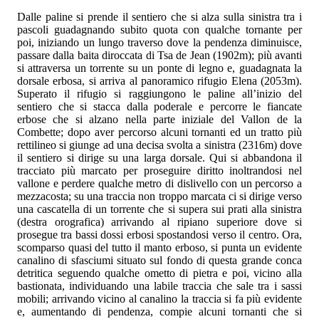
Dalle paline si prende il sentiero che si alza sulla sinistra tra i
pascoli guadagnando subito quota con qualche tornante per
poi, iniziando un lungo traverso dove la pendenza diminuisce,
passare dalla baita diroccata di Tsa de Jean (1902m); più avanti
si attraversa un torrente su un ponte di legno e, guadagnata la
dorsale erbosa, si arriva al panoramico rifugio Elena (2053m).
Superato il rifugio si raggiungono le paline all’inizio del
sentiero che si stacca dalla poderale e percorre le fiancate
erbose che si alzano nella parte iniziale del Vallon de la
Combette; dopo aver percorso alcuni tornanti ed un tratto più
rettilineo si giunge ad una decisa svolta a sinistra (2316m) dove
il sentiero si dirige su una larga dorsale. Qui si abbandona il
tracciato più marcato per proseguire diritto inoltrandosi nel
vallone e perdere qualche metro di dislivello con un percorso a
mezzacosta; su una traccia non troppo marcata ci si dirige verso
una cascatella di un torrente che si supera sui prati alla sinistra
(destra orografica) arrivando al ripiano superiore dove si
prosegue tra bassi dossi erbosi spostandosi verso il centro. Ora,
scomparso quasi del tutto il manto erboso, si punta un evidente
canalino di sfasciumi situato sul fondo di questa grande conca
detritica seguendo qualche ometto di pietra e poi, vicino alla
bastionata, individuando una labile traccia che sale tra i sassi
mobili; arrivando vicino al canalino la traccia si fa più evidente
e, aumentando di pendenza, compie alcuni tornanti che si