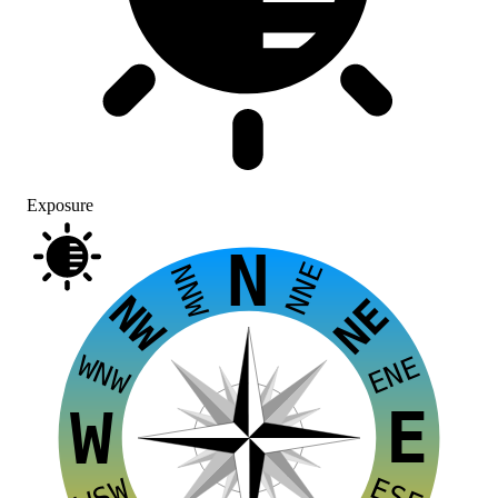
Exposure
N
NNE
NNW
NW
NE
WNW
ENE
E
W
ESE