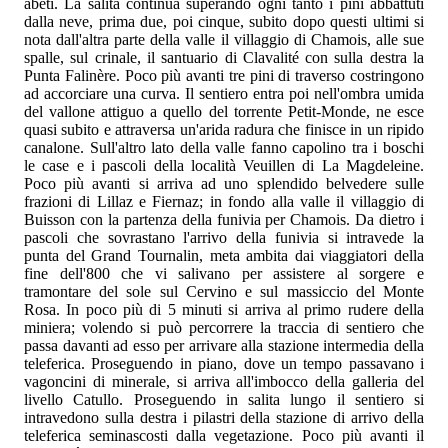
abeti. La salita continua superando ogni tanto i pini abbattuti
dalla neve, prima due, poi cinque, subito dopo questi ultimi si
nota dall'altra parte della valle il villaggio di Chamois, alle sue
spalle, sul crinale, il santuario di Clavalité con sulla destra la
Punta Falinère. Poco più avanti tre pini di traverso costringono
ad accorciare una curva. Il sentiero entra poi nell'ombra umida
del vallone attiguo a quello del torrente Petit-Monde, ne esce
quasi subito e attraversa un'arida radura che finisce in un ripido
canalone. Sull'altro lato della valle fanno capolino tra i boschi
le case e i pascoli della località Veuillen di La Magdeleine.
Poco più avanti si arriva ad uno splendido belvedere sulle
frazioni di Lillaz e Fiernaz; in fondo alla valle il villaggio di
Buisson con la partenza della funivia per Chamois. Da dietro i
pascoli che sovrastano l'arrivo della funivia si intravede la
punta del Grand Tournalin, meta ambita dai viaggiatori della
fine dell'800 che vi salivano per assistere al sorgere e
tramontare del sole sul Cervino e sul massiccio del Monte
Rosa. In poco più di 5 minuti si arriva al primo rudere della
miniera; volendo si può percorrere la traccia di sentiero che
passa davanti ad esso per arrivare alla stazione intermedia della
teleferica. Proseguendo in piano, dove un tempo passavano i
vagoncini di minerale, si arriva all'imbocco della galleria del
livello Catullo. Proseguendo in salita lungo il sentiero si
intravedono sulla destra i pilastri della stazione di arrivo della
teleferica seminascosti dalla vegetazione. Poco più avanti il