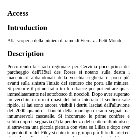
Access
Introduction
Alla scoperta della miniera di rame di Fiernaz - Petit Monde.
Description
Percorrendo la strada regionale per Cervinia poco prima del
parcheggio dell'Hôtel des Roses si notano sulla destra i
macchinari abbandonati della vecchia segheria e poco più
avanti sulla sinistra l'inizio del sentiero che porta alla miniera.
Si percorre il primo tratto tra le erbacce per poi entrare quasi
immediatamente nel sottobosco di noccioli. Dopo aver superato
un vecchio ru ormai quasi del tutto interrato il sentiero sale
ripido, ai lati sono ancora visibili i detriti lasciati dall'alluvione
del 2000 quando i fianchi della montagna erano segnati da
innumerevoli cascatelle. Si incontrano le prime conifere e
subito dopo il segnavia (7) la pendenza del sentiero diminuisce,
si attraversa una piccola pietraia con vista su Lillaz e dopo aver
superato il ru del Filey si entra in un gruppo più fitto di larici ed