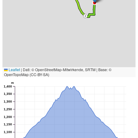
2
Leaflet
|
Dati: © OpenStreetMap-Mitwirkende, SRTM | Base: ©
OpenTopoMap (CC-BY-SA)
m
1,400
1,350
1,300
1,250
1,200
1,150
1,100