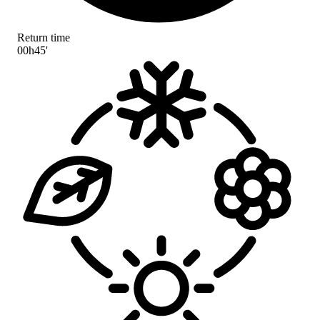
Return time
00h45'