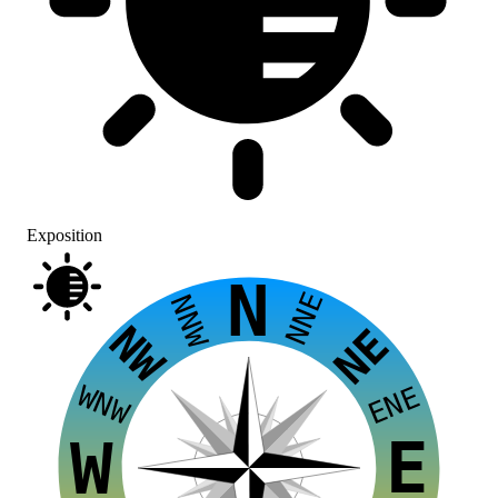
Exposition
N
NNE
NNW
NW
NE
WNW
ENE
E
W