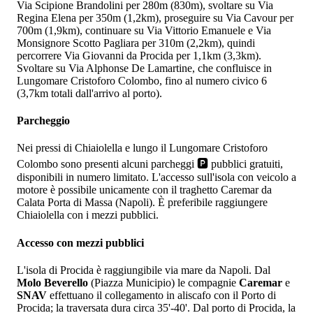
Via Scipione Brandolini per 280m (830m), svoltare su Via
Regina Elena per 350m (1,2km), proseguire su Via Cavour per
700m (1,9km), continuare su Via Vittorio Emanuele e Via
Monsignore Scotto Pagliara per 310m (2,2km), quindi
percorrere Via Giovanni da Procida per 1,1km (3,3km).
Svoltare su Via Alphonse De Lamartine, che confluisce in
Lungomare Cristoforo Colombo, fino al numero civico 6
(3,7km totali dall'arrivo al porto).
Parcheggio
Nei pressi di Chiaiolella e lungo il Lungomare Cristoforo
Colombo sono presenti alcuni parcheggi 🅿️ pubblici gratuiti,
disponibili in numero limitato. L'accesso sull'isola con veicolo a
motore è possibile unicamente con il traghetto Caremar da
Calata Porta di Massa (Napoli). È preferibile raggiungere
Chiaiolella con i mezzi pubblici.
Accesso con mezzi pubblici
L'isola di Procida è raggiungibile via mare da Napoli. Dal
Molo Beverello
(Piazza Municipio) le compagnie
Caremar
e
SNAV
effettuano il collegamento in aliscafo con il Porto di
Procida; la traversata dura circa 35'-40'. Dal porto di Procida, la