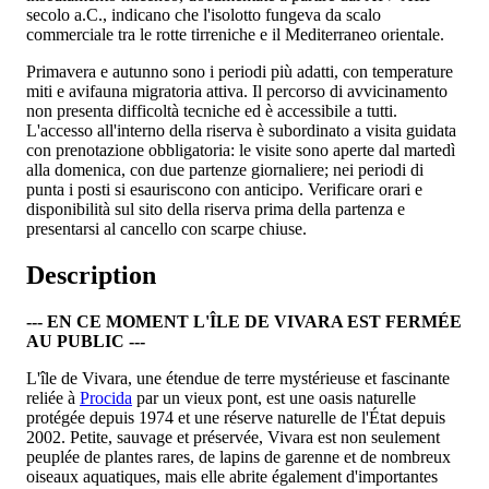
secolo a.C., indicano che l'isolotto fungeva da scalo
commerciale tra le rotte tirreniche e il Mediterraneo orientale.
Primavera e autunno sono i periodi più adatti, con temperature
miti e avifauna migratoria attiva. Il percorso di avvicinamento
non presenta difficoltà tecniche ed è accessibile a tutti.
L'accesso all'interno della riserva è subordinato a visita guidata
con prenotazione obbligatoria: le visite sono aperte dal martedì
alla domenica, con due partenze giornaliere; nei periodi di
punta i posti si esauriscono con anticipo. Verificare orari e
disponibilità sul sito della riserva prima della partenza e
presentarsi al cancello con scarpe chiuse.
Description
--- EN CE MOMENT L'ÎLE DE VIVARA EST FERMÉE
AU PUBLIC ---
L'île de Vivara, une étendue de terre mystérieuse et fascinante
reliée à
Procida
par un vieux pont, est une oasis naturelle
protégée depuis 1974 et une réserve naturelle de l'État depuis
2002. Petite, sauvage et préservée, Vivara est non seulement
peuplée de plantes rares, de lapins de garenne et de nombreux
oiseaux aquatiques, mais elle abrite également d'importantes