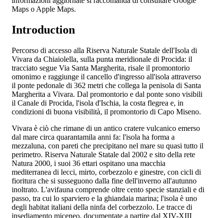
informazioni aggiornate si raccomanda di consultare Google
Maps o Apple Maps.
Introduction
Percorso di accesso alla Riserva Naturale Statale dell'Isola di
Vivara da Chiaiolella, sulla punta meridionale di Procida: il
tracciato segue Via Santa Margherita, risale il promontorio
omonimo e raggiunge il cancello d'ingresso all'isola attraverso
il ponte pedonale di 362 metri che collega la penisola di Santa
Margherita a Vivara. Dal promontorio e dal ponte sono visibili
il Canale di Procida, l'isola d'Ischia, la costa flegrea e, in
condizioni di buona visibilità, il promontorio di Capo Miseno.
Vivara è ciò che rimane di un antico cratere vulcanico emerso
dal mare circa quarantamila anni fa: l'isola ha forma a
mezzaluna, con pareti che precipitano nel mare su quasi tutto il
perimetro. Riserva Naturale Statale dal 2002 e sito della rete
Natura 2000, i suoi 36 ettari ospitano una macchia
mediterranea di lecci, mirto, corbezzolo e ginestre, con cicli di
fioritura che si susseguono dalla fine dell'inverno all'autunno
inoltrato. L'avifauna comprende oltre cento specie stanziali e di
passo, tra cui lo sparviero e la ghiandaia marina; l'isola è uno
degli habitat italiani della ninfa del corbezzolo. Le tracce di
insediamento miceneo, documentate a partire dal XIV-XIII