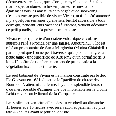
découvertes archéologiques d'origine mycénienne. Ses fonds
marins spectaculaires, riches en plantes marines, attirent
également tous les amateurs de plongée et de snorkeling. Il
n'est pas encore possible de visiter Vivara, mais il a été annoncé
il y a quelques semaines qu'elle sera bientôt accessible à tous
ceux qui, pendant leurs vacances à Procida, veulent découvrir
ce petit paradis jusqu'à présent peu exploré.
Vivara est ce qui reste d'un cratère volcanique circulaire
autrefois relié à Procida par une falaise. Aujourd'hui, l'îlot est
relié au promontoire de Santa Margherita (Marina Chiaiolella)
par un pont que l'on ne peut traverser qu'à pied, et malgré sa
petite taille - une superficie de 0,38 km2 et un périmètre de 3
km - l'île offre de nombreux sentiers de promenade à la
végétation luxuriante et intacte.
Le seul bâtiment de Vivara est la maison construite par le duc
De Guevara en 1681, devenue le "pavillon de chasse des
Bourbons", attenant à la ferme. Il y a une splendide terrasse
d'où il est possible d'admirer une vue imprenable sur la proche
Ischia et sur tout le littoral de la Campanie.
Les visites peuvent être effectuées du vendredi au dimanche à
11 heures et à 15 heures avec réservation et paiement au plus
tard 48 heures avant le jour de la visite.