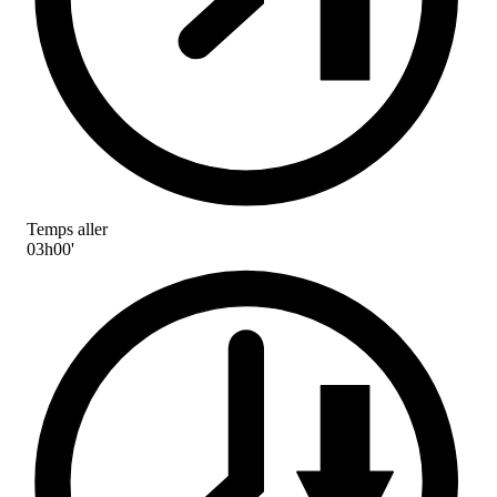
Temps aller
03h00'