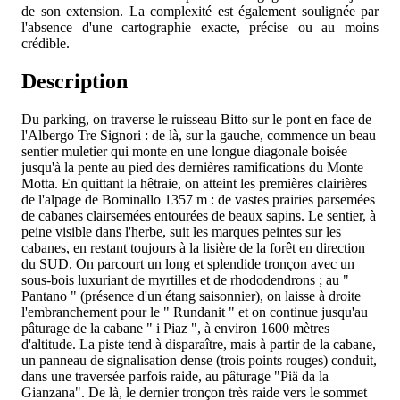
de son extension. La complexité est également soulignée par
l'absence d'une cartographie exacte, précise ou au moins
crédible.
Description
Du parking, on traverse le ruisseau Bitto sur le pont en face de
l'Albergo Tre Signori : de là, sur la gauche, commence un beau
sentier muletier qui monte en une longue diagonale boisée
jusqu'à la pente au pied des dernières ramifications du Monte
Motta. En quittant la hêtraie, on atteint les premières clairières
de l'alpage de Bominallo 1357 m : de vastes prairies parsemées
de cabanes clairsemées entourées de beaux sapins. Le sentier, à
peine visible dans l'herbe, suit les marques peintes sur les
cabanes, en restant toujours à la lisière de la forêt en direction
du SUD. On parcourt un long et splendide tronçon avec un
sous-bois luxuriant de myrtilles et de rhododendrons ; au "
Pantano " (présence d'un étang saisonnier), on laisse à droite
l'embranchement pour le " Rundanit " et on continue jusqu'au
pâturage de la cabane " i Piaz ", à environ 1600 mètres
d'altitude. La piste tend à disparaître, mais à partir de la cabane,
un panneau de signalisation dense (trois points rouges) conduit,
dans une traversée parfois raide, au pâturage "Piä da la
Gianzana". De là, le dernier tronçon très raide vers le sommet