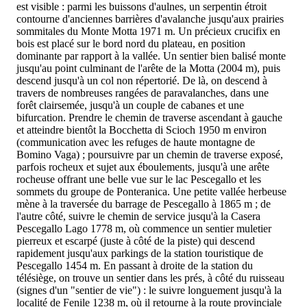
est visible : parmi les buissons d'aulnes, un serpentin étroit
contourne d'anciennes barrières d'avalanche jusqu'aux prairies
sommitales du Monte Motta 1971 m. Un précieux crucifix en
bois est placé sur le bord nord du plateau, en position
dominante par rapport à la vallée. Un sentier bien balisé monte
jusqu'au point culminant de l'arête de la Motta (2004 m), puis
descend jusqu'à un col non répertorié. De là, on descend à
travers de nombreuses rangées de paravalanches, dans une
forêt clairsemée, jusqu'à un couple de cabanes et une
bifurcation. Prendre le chemin de traverse ascendant à gauche
et atteindre bientôt la Bocchetta di Scioch 1950 m environ
(communication avec les refuges de haute montagne de
Bomino Vaga) ; poursuivre par un chemin de traverse exposé,
parfois rocheux et sujet aux éboulements, jusqu'à une arête
rocheuse offrant une belle vue sur le lac Pescegallo et les
sommets du groupe de Ponteranica. Une petite vallée herbeuse
mène à la traversée du barrage de Pescegallo à 1865 m ; de
l'autre côté, suivre le chemin de service jusqu'à la Casera
Pescegallo Lago 1778 m, où commence un sentier muletier
pierreux et escarpé (juste à côté de la piste) qui descend
rapidement jusqu'aux parkings de la station touristique de
Pescegallo 1454 m. En passant à droite de la station du
télésiège, on trouve un sentier dans les prés, à côté du ruisseau
(signes d'un "sentier de vie") : le suivre longuement jusqu'à la
localité de Fenile 1238 m, où il retourne à la route provinciale