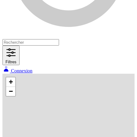
Filtres
Connexion
+
−