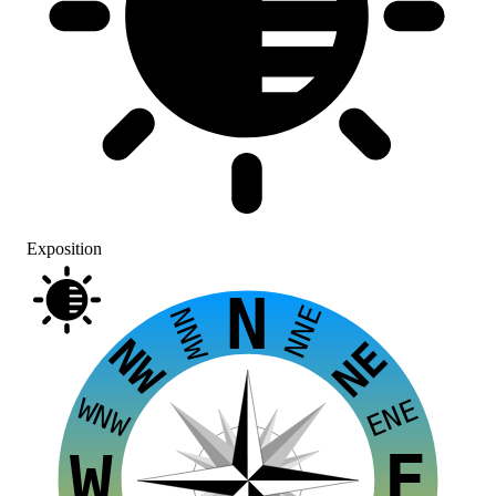
Exposition
N
NNE
NNW
NW
NE
WNW
ENE
E
W