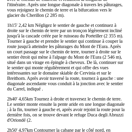
l'itinéraire. Après une longue diagonale à travers les pâturages,
vous rejoignez le chemin de terre et la bifurcation vers le
glacier du Cherillon (2 285 m).
1h15'
2,42 km
Négligez le sentier de gauche et continuez à
droite sur le chemin de terre par un tronçon légèrement incliné
jusqu'à la cascade créée par le ruisseau du Porteiller (2 355 m).
Tourner à gauche et prendre le sentier qui continue à couper la
route jusqu'à atteindre les pâturages du Mont de l'Eura. Après
un court passage sur le chemin de terre, tourner à droite sur le
sentier étroit qui mène à l'alpage du Mont de l'Eura (2 546 m),
situé dans un virage en épingle à cheveux. De là, continuer sur
le sentier qui monte régulièrement et qui offre des vues
intéressantes sur le domaine skiable de Cervinia et sur le
Breithorn. Après avoir traversé la route, tournez à gauche : une
diagonale ascendante vous conduit à la jonction avec le sentier
du Carrel, indiqué
.
2h40'
4,65km
Tournez à droite et traversez le chemin de terre.
Le sentier monte ensuite la pente aride en une longue diagonale
; à la fin, tourner à gauche et, après avoir rejoint la route pour la
dernière fois, on se trouve devant le refuge Duca degli Abruzzi
d'Oriondé (2.
2h50'
4,97km
Contourner la cabane par le côté nord, en