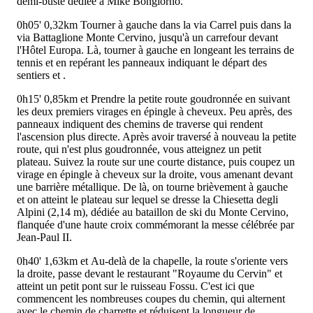
demi-buste dédiée à Mike Bongiorno.
0h05'
0,32km
Tourner à gauche dans la via Carrel puis dans la
via Battaglione Monte Cervino, jusqu'à un carrefour devant
l'Hôtel Europa. Là, tourner à gauche en longeant les terrains de
tennis et en repérant les panneaux indiquant le départ des
sentiers
et
.
0h15'
0,85km
et
Prendre la petite route goudronnée en suivant
les deux premiers virages en épingle à cheveux. Peu après, des
panneaux indiquent des chemins de traverse qui rendent
l'ascension plus directe. Après avoir traversé à nouveau la petite
route, qui n'est plus goudronnée, vous atteignez un petit
plateau. Suivez la route sur une courte distance, puis coupez un
virage en épingle à cheveux sur la droite, vous amenant devant
une barrière métallique. De là, on tourne brièvement à gauche
et on atteint le plateau sur lequel se dresse la Chiesetta degli
Alpini (2,14 m), dédiée au bataillon de ski du Monte Cervino,
flanquée d'une haute croix commémorant la messe célébrée par
Jean-Paul II.
0h40'
1,63km
et
Au-delà de la chapelle, la route s'oriente vers
la droite, passe devant le restaurant "Royaume du Cervin" et
atteint un petit pont sur le ruisseau Fossu. C'est ici que
commencent les nombreuses coupes du chemin, qui alternent
avec le chemin de charrette et réduisent la longueur de