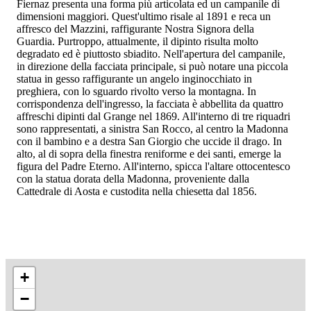
Fiernaz presenta una forma più articolata ed un campanile di
dimensioni maggiori. Quest'ultimo risale al 1891 e reca un
affresco del Mazzini, raffigurante Nostra Signora della
Guardia. Purtroppo, attualmente, il dipinto risulta molto
degradato ed è piuttosto sbiadito. Nell'apertura del campanile,
in direzione della facciata principale, si può notare una piccola
statua in gesso raffigurante un angelo inginocchiato in
preghiera, con lo sguardo rivolto verso la montagna. In
corrispondenza dell'ingresso, la facciata è abbellita da quattro
affreschi dipinti dal Grange nel 1869. All'interno di tre riquadri
sono rappresentati, a sinistra San Rocco, al centro la Madonna
con il bambino e a destra San Giorgio che uccide il drago. In
alto, al di sopra della finestra reniforme e dei santi, emerge la
figura del Padre Eterno. All'interno, spicca l'altare ottocentesco
con la statua dorata della Madonna, proveniente dalla
Cattedrale di Aosta e custodita nella chiesetta dal 1856.
+
−