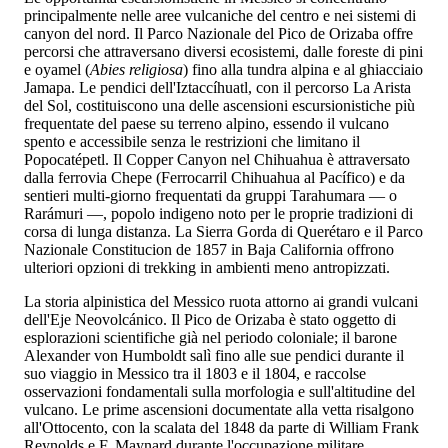
principalmente nelle aree vulcaniche del centro e nei sistemi di
canyon del nord. Il Parco Nazionale del Pico de Orizaba offre
percorsi che attraversano diversi ecosistemi, dalle foreste di pini
e oyamel (
Abies religiosa
) fino alla tundra alpina e al ghiacciaio
Jamapa. Le pendici dell'Iztaccíhuatl, con il percorso La Arista
del Sol, costituiscono una delle ascensioni escursionistiche più
frequentate del paese su terreno alpino, essendo il vulcano
spento e accessibile senza le restrizioni che limitano il
Popocatépetl. Il Copper Canyon nel Chihuahua è attraversato
dalla ferrovia Chepe (Ferrocarril Chihuahua al Pacífico) e da
sentieri multi-giorno frequentati da gruppi Tarahumara — o
Rarámuri —, popolo indigeno noto per le proprie tradizioni di
corsa di lunga distanza. La Sierra Gorda di Querétaro e il Parco
Nazionale Constitucion de 1857 in Baja California offrono
ulteriori opzioni di trekking in ambienti meno antropizzati.
La storia alpinistica del Messico ruota attorno ai grandi vulcani
dell'Eje Neovolcánico. Il Pico de Orizaba è stato oggetto di
esplorazioni scientifiche già nel periodo coloniale; il barone
Alexander von Humboldt salì fino alle sue pendici durante il
suo viaggio in Messico tra il 1803 e il 1804, e raccolse
osservazioni fondamentali sulla morfologia e sull'altitudine del
vulcano. Le prime ascensioni documentate alla vetta risalgono
all'Ottocento, con la scalata del 1848 da parte di William Frank
Reynolds e F. Maynard durante l'occupazione militare