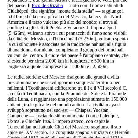
del paese. Il
Pico de Orizaba
— noto con il nome nahuatl di
Citlaltépetl, che significa "monte della stella" — raggiunge i
5.610m ed è la cima più alta del Messico, la terza del Nord
America e il terzo vulcano più alto del mondo; si trova al
confine tra gli stati di Puebla e Veracruz. Il Popocatépetl
(5.426m), vulcano attivo i cui pennacchi di fumo sono visibili
da Città del Messico, e l'Iztaccíhuatl (5.230m), vulcano spento
la cui silhouette è associata nella tradizione nahuatl alla figura
di una donna dormiente, completano il gruppo dei principali
vulcani del centro. Il cuore del paese è l'altopiano centrale, che
si estende per circa 2.000 km in lunghezza e 500 km in
larghezza a quote comprese tra i 1.000m e i 2.500m.
Le radici storiche del Messico risalgono alle grandi civiltà
precolombiane che si svilupparono su questo territorio per
millenni. I Teotihuacani edificarono tra il I e il VII secolo d.C.
la città di Teotihuacan, con la Piramide del Sole e la Piramide
della Luna, e raggiunsero una popolazione stimata in 150.000
abitanti, tra le più alte del mondo antico. La civiltà maya si
sviluppò soprattutto nel sud-est — Chiapas, Yucatán,
Campeche — lasciando siti monumentali come Palenque,
Uxmal e Chichén Itzá. L'impero azteco, con capitale
Tenochtitlan nell'attuale Città del Messico, raggiunse il suo
apice nel XV secolo. La conquista spagnola iniziata da Hernán
Cortés nel 1519 portò alla caduta di Tenochtitlan nel 1521 e