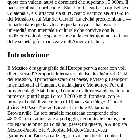
quota con vulcani attivi e dormienti che superano i 5.000m. Il
paese confina a nord con gli Stati Uniti, a sud-est con Belize e
Guatemala, e si affaccia sia sull'Oceano Pacifico sia sul Golfo
del Messico e sul Mar dei Caraibi. La civiltà precolombiana —
in particolare quella azteca e quella maya — ha lasciato
un'eredità monumentale e culturale che convive con la
tradizione coloniale spagnola e con la contemporaneità di una
delle società più urbanizzate dell'America Latina.
Introduzione
Il Messico è raggiungibile dall'Europa per via aerea con voli
diretti verso l'Aeroporto Internazionale Benito Juárez di Città
del Messico, il principale scalo del paese, e verso gli aeroporti
internazionali di Cancún, Guadalajara e Monterrey. Per chi
proviene dagli Stati Uniti, il confine è attraversabile via terra in
numerosi punti lungo i circa 3.200 km di frontiera, con le
principali città di valico tra cui Tijuana-San Diego, Ciudad
Juárez-El Paso, Nuevo Laredo-Laredo e Matamoros-
Brownsville. La rete stradale messicana comprende oltre
48.000 km di autostrade a pedaggio, denominate cuotas, che
collegano le principali città del paese; tra queste, la Autopista
México-Puebla e la Autopista México-Cuernavaca
garantiscono l'accesso alle regioni vulcaniche del centro. Il