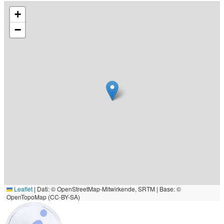
+
−
Leaflet
|
Dati: © OpenStreetMap-Mitwirkende, SRTM | Base: ©
OpenTopoMap (CC-BY-SA)