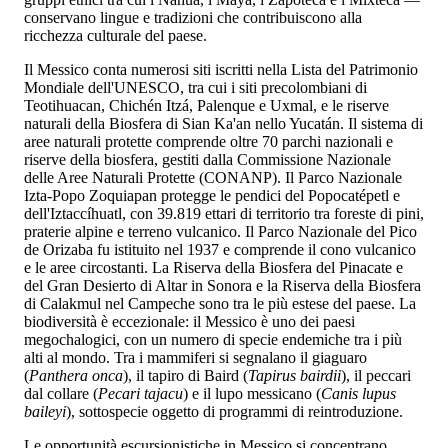
conservano lingue e tradizioni che contribuiscono alla
ricchezza culturale del paese.
Il Messico conta numerosi siti iscritti nella Lista del Patrimonio
Mondiale dell'UNESCO, tra cui i siti precolombiani di
Teotihuacan, Chichén Itzá, Palenque e Uxmal, e le riserve
naturali della Biosfera di Sian Ka'an nello Yucatán. Il sistema di
aree naturali protette comprende oltre 70 parchi nazionali e
riserve della biosfera, gestiti dalla Commissione Nazionale
delle Aree Naturali Protette (CONANP). Il Parco Nazionale
Izta-Popo Zoquiapan protegge le pendici del Popocatépetl e
dell'Iztaccíhuatl, con 39.819 ettari di territorio tra foreste di pini,
praterie alpine e terreno vulcanico. Il Parco Nazionale del Pico
de Orizaba fu istituito nel 1937 e comprende il cono vulcanico
e le aree circostanti. La Riserva della Biosfera del Pinacate e
del Gran Desierto di Altar in Sonora e la Riserva della Biosfera
di Calakmul nel Campeche sono tra le più estese del paese. La
biodiversità è eccezionale: il Messico è uno dei paesi
megochalogici, con un numero di specie endemiche tra i più
alti al mondo. Tra i mammiferi si segnalano il giaguaro
(
Panthera onca
), il tapiro di Baird (
Tapirus bairdii
), il peccari
dal collare (
Pecari tajacu
) e il lupo messicano (
Canis lupus
baileyi
), sottospecie oggetto di programmi di reintroduzione.
Le opportunità escursionistiche in Messico si concentrano