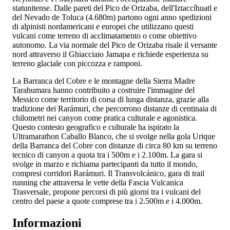
statunitense. Dalle pareti del Pico de Orizaba, dell'Iztaccíhuatl e
del Nevado de Toluca (4.680m) partono ogni anno spedizioni
di alpinisti nordamericani e europei che utilizzano questi
vulcani come terreno di acclimatamento o come obiettivo
autonomo. La via normale del Pico de Orizaba risale il versante
nord attraverso il Ghiacciaio Jamapa e richiede esperienza su
terreno glaciale con piccozza e ramponi.
La Barranca del Cobre e le montagne della Sierra Madre
Tarahumara hanno contribuito a costruire l'immagine del
Messico come territorio di corsa di lunga distanza, grazie alla
tradizione dei Rarámuri, che percorrono distanze di centinaia di
chilometri nei canyon come pratica culturale e agonistica.
Questo contesto geografico e culturale ha ispirato la
Ultramarathon Caballo Blanco, che si svolge nella gola Urique
della Barranca del Cobre con distanze di circa 80 km su terreno
tecnico di canyon a quota tra i 500m e i 2.100m. La gara si
svolge in marzo e richiama partecipanti da tutto il mondo,
compresi corridori Rarámuri. Il Transvolcánico, gara di trail
running che attraversa le vette della Fascia Vulcanica
Trasversale, propone percorsi di più giorni tra i vulcani del
centro del paese a quote comprese tra i 2.500m e i 4.000m.
Informazioni