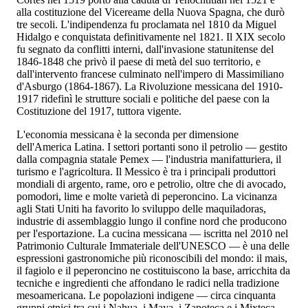
alla costituzione del Vicereame della Nuova Spagna, che durò
tre secoli. L'indipendenza fu proclamata nel 1810 da Miguel
Hidalgo e conquistata definitivamente nel 1821. Il XIX secolo
fu segnato da conflitti interni, dall'invasione statunitense del
1846-1848 che privò il paese di metà del suo territorio, e
dall'intervento francese culminato nell'impero di Massimiliano
d'Asburgo (1864-1867). La Rivoluzione messicana del 1910-
1917 ridefinì le strutture sociali e politiche del paese con la
Costituzione del 1917, tuttora vigente.
L'economia messicana è la seconda per dimensione
dell'America Latina. I settori portanti sono il petrolio — gestito
dalla compagnia statale Pemex — l'industria manifatturiera, il
turismo e l'agricoltura. Il Messico è tra i principali produttori
mondiali di argento, rame, oro e petrolio, oltre che di avocado,
pomodori, lime e molte varietà di peperoncino. La vicinanza
agli Stati Uniti ha favorito lo sviluppo delle maquiladoras,
industrie di assemblaggio lungo il confine nord che producono
per l'esportazione. La cucina messicana — iscritta nel 2010 nel
Patrimonio Culturale Immateriale dell'UNESCO — è una delle
espressioni gastronomiche più riconoscibili del mondo: il mais,
il fagiolo e il peperoncino ne costituiscono la base, arricchita da
tecniche e ingredienti che affondano le radici nella tradizione
mesoamericana. Le popolazioni indigene — circa cinquanta
gruppi etnici tra cui i Nahua, i Maya, i Zapoteca e i Mixteca —