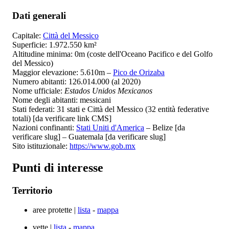
Dati generali
Capitale:
Città del Messico
Superficie: 1.972.550 km²
Altitudine minima: 0m (coste dell'Oceano Pacifico e del Golfo
del Messico)
Maggior elevazione: 5.610m –
Pico de Orizaba
Numero abitanti: 126.014.000 (al 2020)
Nome ufficiale:
Estados Unidos Mexicanos
Nome degli abitanti: messicani
Stati federati: 31 stati e Città del Messico (32 entità federative
totali) [da verificare link CMS]
Nazioni confinanti:
Stati Uniti d'America
– Belize [da
verificare slug] – Guatemala [da verificare slug]
Sito istituzionale:
https://www.gob.mx
Punti di interesse
Territorio
aree protette |
lista
-
mappa
vette |
lista
-
mappa