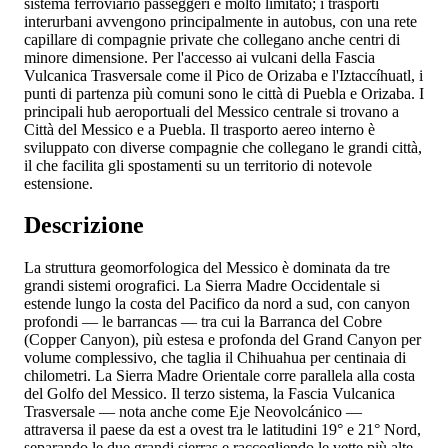
sistema ferroviario passeggeri è molto limitato; i trasporti
interurbani avvengono principalmente in autobus, con una rete
capillare di compagnie private che collegano anche centri di
minore dimensione. Per l'accesso ai vulcani della Fascia
Vulcanica Trasversale come il Pico de Orizaba e l'Iztaccíhuatl, i
punti di partenza più comuni sono le città di Puebla e Orizaba. I
principali hub aeroportuali del Messico centrale si trovano a
Città del Messico e a Puebla. Il trasporto aereo interno è
sviluppato con diverse compagnie che collegano le grandi città,
il che facilita gli spostamenti su un territorio di notevole
estensione.
Descrizione
La struttura geomorfologica del Messico è dominata da tre
grandi sistemi orografici. La Sierra Madre Occidentale si
estende lungo la costa del Pacifico da nord a sud, con canyon
profondi — le barrancas — tra cui la Barranca del Cobre
(Copper Canyon), più estesa e profonda del Grand Canyon per
volume complessivo, che taglia il Chihuahua per centinaia di
chilometri. La Sierra Madre Orientale corre parallela alla costa
del Golfo del Messico. Il terzo sistema, la Fascia Vulcanica
Trasversale — nota anche come Eje Neovolcánico —
attraversa il paese da est a ovest tra le latitudini 19° e 21° Nord,
separando le due grandi sierras e raccogliendo le vette più alte