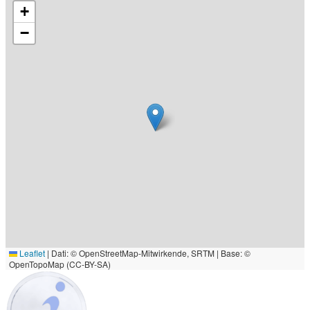
+
−
Leaflet
|
Dati: © OpenStreetMap-Mitwirkende, SRTM | Base: ©
OpenTopoMap (CC-BY-SA)