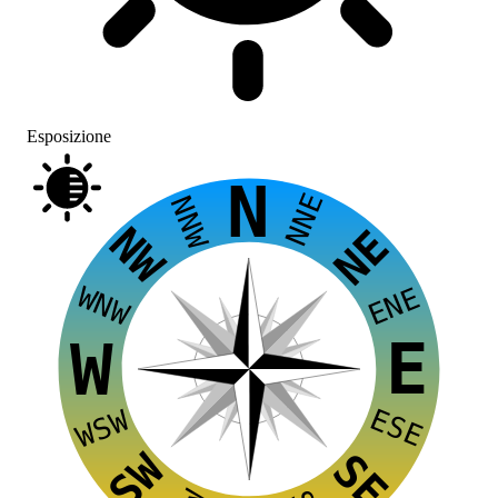
Esposizione
N
NNE
NNW
NW
NE
WNW
ENE
E
W
ESE
WSW
SW
SE