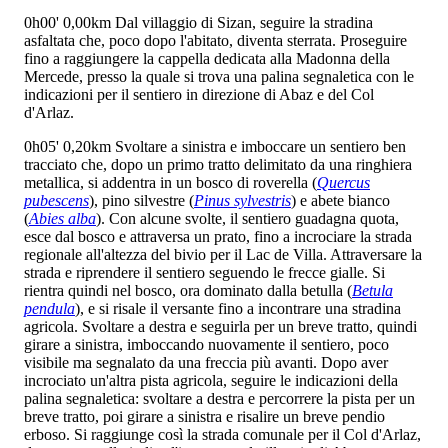
0h00'
0,00km
Dal villaggio di Sizan, seguire la stradina
asfaltata che, poco dopo l'abitato, diventa sterrata. Proseguire
fino a raggiungere la cappella dedicata alla Madonna della
Mercede, presso la quale si trova una palina segnaletica con le
indicazioni per il sentiero
in direzione di Abaz e del Col
d'Arlaz.
0h05'
0,20km
Svoltare a sinistra e imboccare un sentiero ben
tracciato che, dopo un primo tratto delimitato da una ringhiera
metallica, si addentra in un bosco di roverella (
Quercus
pubescens
), pino silvestre (
Pinus sylvestris
) e abete bianco
(
Abies alba
). Con alcune svolte, il sentiero guadagna quota,
esce dal bosco e attraversa un prato, fino a incrociare la strada
regionale all'altezza del bivio per il Lac de Villa. Attraversare la
strada e riprendere il sentiero seguendo le frecce gialle. Si
rientra quindi nel bosco, ora dominato dalla betulla (
Betula
pendula
), e si risale il versante fino a incontrare una stradina
agricola. Svoltare a destra e seguirla per un breve tratto, quindi
girare a sinistra, imboccando nuovamente il sentiero, poco
visibile ma segnalato da una freccia più avanti. Dopo aver
incrociato un'altra pista agricola, seguire le indicazioni della
palina segnaletica: svoltare a destra e percorrere la pista per un
breve tratto, poi girare a sinistra e risalire un breve pendio
erboso. Si raggiunge così la strada comunale per il Col d'Arlaz,