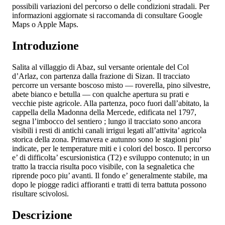
possibili variazioni del percorso o delle condizioni stradali. Per
informazioni aggiornate si raccomanda di consultare Google
Maps o Apple Maps.
Introduzione
Salita al villaggio di Abaz, sul versante orientale del Col
d’Arlaz, con partenza dalla frazione di Sizan. Il tracciato
percorre un versante boscoso misto — roverella, pino silvestre,
abete bianco e betulla — con qualche apertura su prati e
vecchie piste agricole. Alla partenza, poco fuori dall’abitato, la
cappella della Madonna della Mercede, edificata nel 1797,
segna l’imbocco del sentiero
; lungo il tracciato sono ancora
visibili i resti di antichi canali irrigui legati all’attivita’ agricola
storica della zona. Primavera e autunno sono le stagioni piu’
indicate, per le temperature miti e i colori del bosco. Il percorso
e’ di difficolta’ escursionistica (T2) e sviluppo contenuto; in un
tratto la traccia risulta poco visibile, con la segnaletica che
riprende poco piu’ avanti. Il fondo e’ generalmente stabile, ma
dopo le piogge radici affioranti e tratti di terra battuta possono
risultare scivolosi.
Descrizione