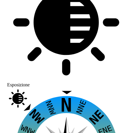
Esposizione
N
NNE
NNW
NW
NE
WNW
ENE