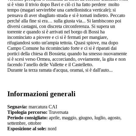
si è visto il trivio dopo Bavi e ciò ci ha fatto perdere molto
tempo (magari servirebbe una cartellonistica verticale); si
pensava di aver sbagliato strada e si è tornati indietro. Peccato
perché alla fine si era… sulla giusta via... Si lambiscono poi
diversi castagni, con discreta circonferenza. Si supera un
torrente e quando si è arrivati nel borgo di Bossi ha
incominciato a piovere e ci si è fermati per mangiare,
rifugiandosi sotto un'ampia tettoia. Quasi spiove, ma dopo
Campo Comune ha ricominciato forte e ci si è riparati dai
portici della chiesa di Bossieta; quando ha smesso nuovamente
si è scesi verso Ormea, accorciando, ovviamente, la gita e non
facendo l’anello delle Vallette e il Castelletto.
Durante la terza ramata d'acqua, oramai, si è dall'auto...
Informazioni generali
Segnavia:
marcatura CAI
Tipologia percorso:
Traversata
Periodo consigliato:
aprile, maggio, giugno, luglio, agosto,
settembre, ottobre
Esposizione al sole:
nord