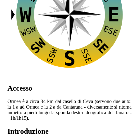
E
W
ESE
WSW
SW
SE
SSW
SSE
S
Accesso
Ormea è a circa 34 km dal casello
di Ceva (servono due auto:
la 1 a ad Ormea e la 2 a da Cantarana - diversamente si ritorna
indietro a piedi lungo la sponda destra ideografica del Tanaro -
+1h/1h15).
Introduzione