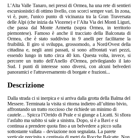
L’Alta Valle Tanaro, nei pressi di Ormea, ha una rete di sentieri
escursionistici di ottimo livello, con scorci sempre vari. In zona,
vi è, pure, l'unico punto di vicinanza tra la Gran Traversata
delle Alpi (che inizia da Viozene) e l’Alta Via dei Monti Liguri,
che passa dal Monte Armetta (sopra Ormea, in territorio
piemontese). Famoso è anche il tracciato della Balconata di
Ormea, che è stato suddiviso in 9 anelli per facilitarne la
fruibilità. Il giro si sviluppa, grossomodo, a Nord/Ovest della
cittadina e, negli anni passati, si sono affrontati vari pezzi,
essendo lungo in tutto circa 40 km. Questa volta, invece, si
percorre un tratto dell'Anello d'Ormea, privilegiando il lato
Sud. I punti di interesse sono diversi, con alcuni belvederi
panoramici e l'attraversamento di borgate e frazioni...
Descrizione
Dalla strada ci si inerpica e si arriva dalla grotta della Balma del
Messere. Terminata la visita si ritorna indietro all’ultimo bivio,
affrontando un tratto roccioso che richiede un minimo di
cautele… Spicca l’Orrido di Prale e si giunge a Licatti. Si sfiora
l’asfalto ma subito si sale a sinistra. Dopo, si è a Bavi e si
continua a prendere quota fino a un belvedere a picco sulla
sottostante vallata – deviazione non segnalata. La parete
verticale precipita x centinaia di metri da Rocche Balcatte. Non