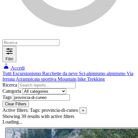
Filtri
Accedi
Tutti
Escursionismo
Racchette da neve
Sci-alpinismo
alpinismo
Via
ferrata
Arrampicata sportiva
Mountain bike
Trekking
Ricerca
Categoria
Tags
Clear Filters
Active filters:
Tags: provincia-di-cuneo
×
Showing 39 results
with active filters
Loading...