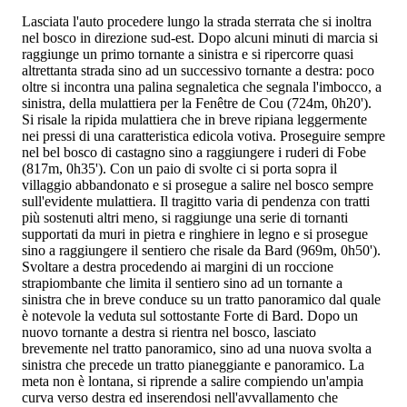
Lasciata l'auto procedere lungo la strada sterrata che si inoltra
nel bosco in direzione sud-est. Dopo alcuni minuti di marcia si
raggiunge un primo tornante a sinistra e si ripercorre quasi
altrettanta strada sino ad un successivo tornante a destra: poco
oltre si incontra una palina segnaletica che segnala l'imbocco, a
sinistra, della mulattiera per la Fenêtre de Cou (724m, 0h20').
Si risale la ripida mulattiera che in breve ripiana leggermente
nei pressi di una caratteristica edicola votiva. Proseguire sempre
nel bel bosco di castagno sino a raggiungere i ruderi di Fobe
(817m, 0h35'). Con un paio di svolte ci si porta sopra il
villaggio abbandonato e si prosegue a salire nel bosco sempre
sull'evidente mulattiera. Il tragitto varia di pendenza con tratti
più sostenuti altri meno, si raggiunge una serie di tornanti
supportati da muri in pietra e ringhiere in legno e si prosegue
sino a raggiungere il sentiero che risale da Bard (969m, 0h50').
Svoltare a destra procedendo ai margini di un roccione
strapiombante che limita il sentiero sino ad un tornante a
sinistra che in breve conduce su un tratto panoramico dal quale
è notevole la veduta sul sottostante Forte di Bard. Dopo un
nuovo tornante a destra si rientra nel bosco, lasciato
brevemente nel tratto panoramico, sino ad una nuova svolta a
sinistra che precede un tratto pianeggiante e panoramico. La
meta non è lontana, si riprende a salire compiendo un'ampia
curva verso destra ed inserendosi nell'avvallamento che