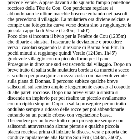
precede Verale. Appare davanti allo sguardo l'ampio panettone
roccioso della Tête de Cou. Con pendenza regolare si
abbandonano le ultime macchie boscose entrando nei pascoli
che precedono il villaggio. La mulattiera ora diviene selciata e
compie una fotogenica curva verso destra sino a raggiungere la
piccola cappella di Verale (1230m, 1h40').
Poco oltre si incontra il bivio per la Fenêtre de Cou (1235m)
che diparte a sinistra. Trascurare la deviazione e procedere
verso i casolari seguendo la direzione di Barma Sou Frit. In
pochi minuti si raggiunge quindi Verale (1243m, 1h45')
gradevole villaggio con un piccolo forno per il pane.
Proseguire in direzione sud-est uscendo dal villaggio. Dopo un
breve tratto di salita sulla mulattiera bordata da muretti a secco
si scollina per proseguire a mezza costa con piacevoli vedute
sulla piana di Donnas. Il percorso subisce qualche breve
saliscendi sul sentiero ampio e leggermente esposto al cospetto
di alte pareti rocciose. Dopo una breve virata a sinistra si
discende un impluvio per poi risalire un piccolo avallamento
con un ripido strappo. Dopo la salita proseguire per un tratto
ondulato sempre a ridosso delle rocce per poi abbandonarle
entrando su un pendio erboso con vegetazione bassa.
Discendere per un breve tratto e poi proseguire sempre con
saliscendi attraversando alcune pietraie e qualche piccola
placca rocciosa prima di iniziare la discesa vera e propria che
conduce rapidamente alla Barma Sou Frit (1448m, 3h00').