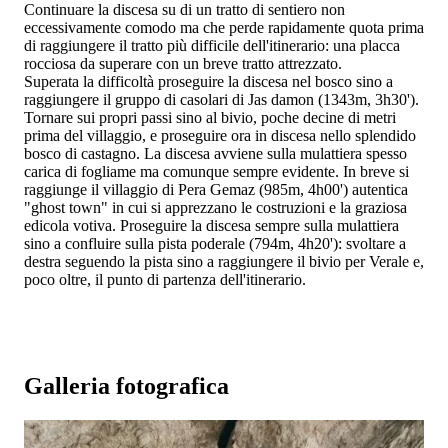
Continuare la discesa su di un tratto di sentiero non
eccessivamente comodo ma che perde rapidamente quota prima
di raggiungere il tratto più difficile dell'itinerario: una placca
rocciosa da superare con un breve tratto attrezzato.
Superata la difficoltà proseguire la discesa nel bosco sino a
raggiungere il gruppo di casolari di Jas damon (1343m, 3h30').
Tornare sui propri passi sino al bivio, poche decine di metri
prima del villaggio, e proseguire ora in discesa nello splendido
bosco di castagno. La discesa avviene sulla mulattiera spesso
carica di fogliame ma comunque sempre evidente. In breve si
raggiunge il villaggio di Pera Gemaz (985m, 4h00') autentica
"ghost town" in cui si apprezzano le costruzioni e la graziosa
edicola votiva. Proseguire la discesa sempre sulla mulattiera
sino a confluire sulla pista poderale (794m, 4h20'): svoltare a
destra seguendo la pista sino a raggiungere il bivio per Verale e,
poco oltre, il punto di partenza dell'itinerario.
Galleria fotografica