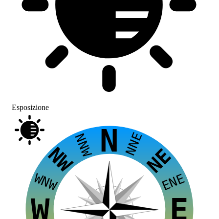
Esposizione
N
NNE
NNW
NW
NE
WNW
ENE
E
W