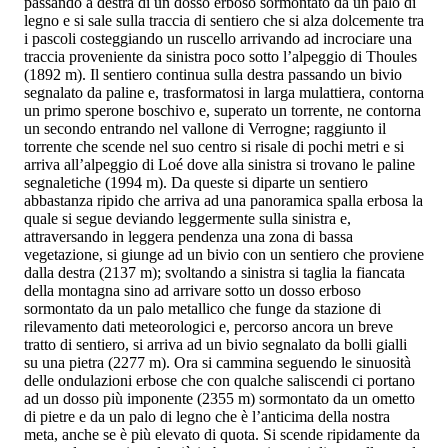
passando a destra di un dosso erboso sormontato da un palo di
legno e si sale sulla traccia di sentiero che si alza dolcemente tra
i pascoli costeggiando un ruscello arrivando ad incrociare una
traccia proveniente da sinistra poco sotto l’alpeggio di Thoules
(1892 m). Il sentiero continua sulla destra passando un bivio
segnalato da paline e, trasformatosi in larga mulattiera, contorna
un primo sperone boschivo e, superato un torrente, ne contorna
un secondo entrando nel vallone di Verrogne; raggiunto il
torrente che scende nel suo centro si risale di pochi metri e si
arriva all’alpeggio di Loé dove alla sinistra si trovano le paline
segnaletiche (1994 m). Da queste si diparte un sentiero
abbastanza ripido che arriva ad una panoramica spalla erbosa la
quale si segue deviando leggermente sulla sinistra e,
attraversando in leggera pendenza una zona di bassa
vegetazione, si giunge ad un bivio con un sentiero che proviene
dalla destra (2137 m); svoltando a sinistra si taglia la fiancata
della montagna sino ad arrivare sotto un dosso erboso
sormontato da un palo metallico che funge da stazione di
rilevamento dati meteorologici e, percorso ancora un breve
tratto di sentiero, si arriva ad un bivio segnalato da bolli gialli
su una pietra (2277 m). Ora si cammina seguendo le sinuosità
delle ondulazioni erbose che con qualche saliscendi ci portano
ad un dosso più imponente (2355 m) sormontato da un ometto
di pietre e da un palo di legno che è l’anticima della nostra
meta, anche se è più elevato di quota. Si scende ripidamente da