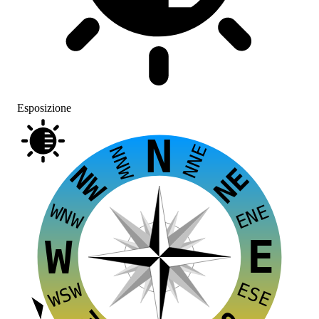
Esposizione
N
NNE
NNW
NW
NE
WNW
ENE
E
W
ESE
WSW