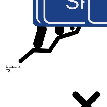
SR2
SR4
A5
S
Difficoltà
T2