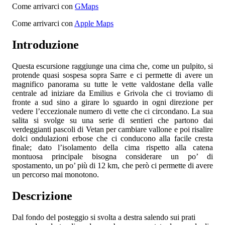
Come arrivarci con
GMaps
Come arrivarci con
Apple Maps
Introduzione
Questa escursione raggiunge una cima che, come un pulpito, si
protende quasi sospesa sopra Sarre e ci permette di avere un
magnifico panorama su tutte le vette valdostane della valle
centrale ad iniziare da Emilius e Grivola che ci troviamo di
fronte a sud sino a girare lo sguardo in ogni direzione per
vedere l’eccezionale numero di vette che ci circondano. La sua
salita si svolge su una serie di sentieri che partono dai
verdeggianti pascoli di Vetan per cambiare vallone e poi risalire
dolci ondulazioni erbose che ci conducono alla facile cresta
finale; dato l’isolamento della cima rispetto alla catena
montuosa principale bisogna considerare un po’ di
spostamento, un po’ più di 12 km, che però ci permette di avere
un percorso mai monotono.
Descrizione
Dal fondo del posteggio si svolta a destra salendo sui prati