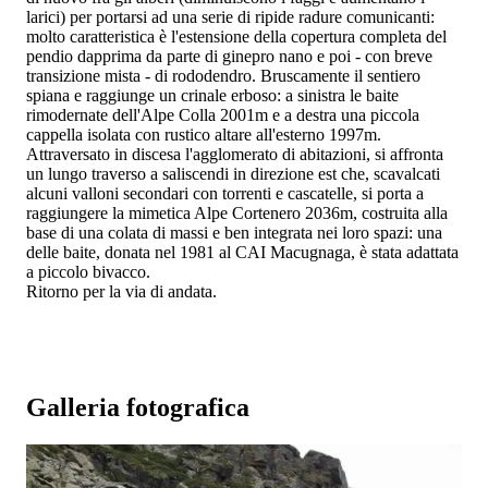
larici) per portarsi ad una serie di ripide radure comunicanti:
molto caratteristica è l'estensione della copertura completa del
pendio dapprima da parte di ginepro nano e poi - con breve
transizione mista - di rododendro. Bruscamente il sentiero
spiana e raggiunge un crinale erboso: a sinistra le baite
rimodernate dell'Alpe Colla 2001m e a destra una piccola
cappella isolata con rustico altare all'esterno 1997m.
Attraversato in discesa l'agglomerato di abitazioni, si affronta
un lungo traverso a saliscendi in direzione est che, scavalcati
alcuni valloni secondari con torrenti e cascatelle, si porta a
raggiungere la mimetica Alpe Cortenero 2036m, costruita alla
base di una colata di massi e ben integrata nei loro spazi: una
delle baite, donata nel 1981 al CAI Macugnaga, è stata adattata
a piccolo bivacco.
Ritorno per la via di andata.
Galleria fotografica