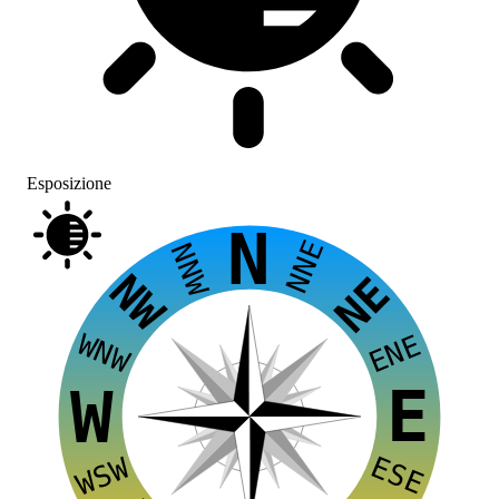
Esposizione
N
NNE
NNW
NW
NE
WNW
ENE
E
W
ESE
WSW