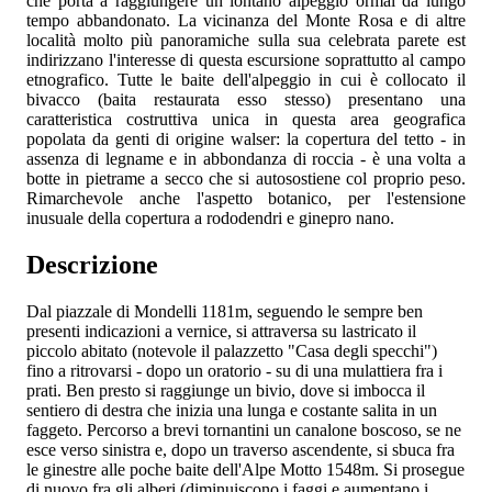
che porta a raggiungere un lontano alpeggio ormai da lungo
tempo abbandonato. La vicinanza del Monte Rosa e di altre
località molto più panoramiche sulla sua celebrata parete est
indirizzano l'interesse di questa escursione soprattutto al campo
etnografico. Tutte le baite dell'alpeggio in cui è collocato il
bivacco (baita restaurata esso stesso) presentano una
caratteristica costruttiva unica in questa area geografica
popolata da genti di origine walser: la copertura del tetto - in
assenza di legname e in abbondanza di roccia - è una volta a
botte in pietrame a secco che si autosostiene col proprio peso.
Rimarchevole anche l'aspetto botanico, per l'estensione
inusuale della copertura a rododendri e ginepro nano.
Descrizione
Dal piazzale di Mondelli 1181m, seguendo le sempre ben
presenti indicazioni a vernice, si attraversa su lastricato il
piccolo abitato (notevole il palazzetto "Casa degli specchi")
fino a ritrovarsi - dopo un oratorio - su di una mulattiera fra i
prati. Ben presto si raggiunge un bivio, dove si imbocca il
sentiero di destra che inizia una lunga e costante salita in un
faggeto. Percorso a brevi tornantini un canalone boscoso, se ne
esce verso sinistra e, dopo un traverso ascendente, si sbuca fra
le ginestre alle poche baite dell'Alpe Motto 1548m. Si prosegue
di nuovo fra gli alberi (diminuiscono i faggi e aumentano i