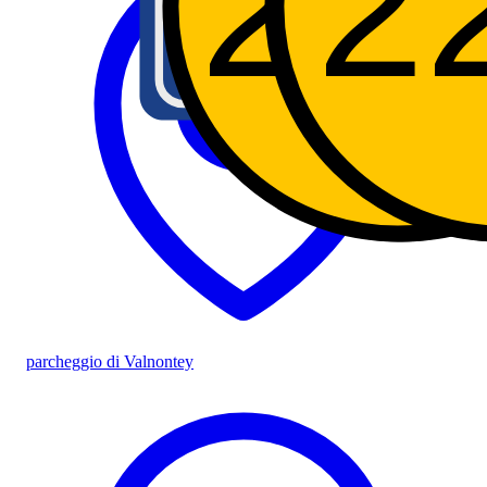
22
22
2
2
SR4
parcheggio di Valnontey