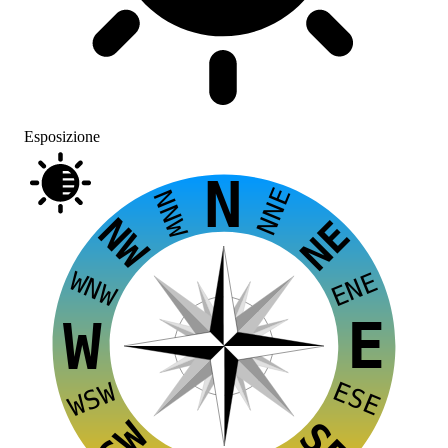
Esposizione
N
NNE
NNW
NW
NE
WNW
ENE
E
W
ESE
WSW
SW