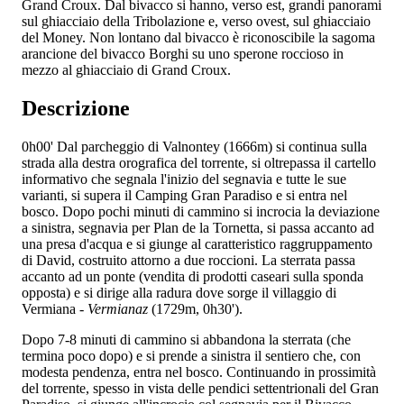
Grand Croux. Dal bivacco si hanno, verso est, grandi panorami
sul ghiacciaio della Tribolazione e, verso ovest, sul ghiacciaio
del Money. Non lontano dal bivacco è riconoscibile la sagoma
arancione del bivacco Borghi su uno sperone roccioso in
mezzo al ghiacciaio di Grand Croux.
Descrizione
0h00'
Dal parcheggio di Valnontey (1666m) si continua sulla
strada alla destra orografica del torrente, si oltrepassa il cartello
informativo che segnala l'inizio del segnavia
e tutte le sue
varianti, si supera il Camping Gran Paradiso e si entra nel
bosco. Dopo pochi minuti di cammino si incrocia la deviazione
a sinistra, segnavia
per Plan de la Tornetta, si passa accanto ad
una presa d'acqua e si giunge al caratteristico raggruppamento
di David, costruito attorno a due roccioni. La sterrata passa
accanto ad un ponte (vendita di prodotti caseari sulla sponda
opposta) e si dirige alla radura dove sorge il villaggio di
Vermiana -
Vermianaz
(1729m, 0h30').
Dopo 7-8 minuti di cammino si abbandona la sterrata (che
termina poco dopo) e si prende a sinistra il sentiero che, con
modesta pendenza, entra nel bosco. Continuando in prossimità
del torrente, spesso in vista delle pendici settentrionali del Gran