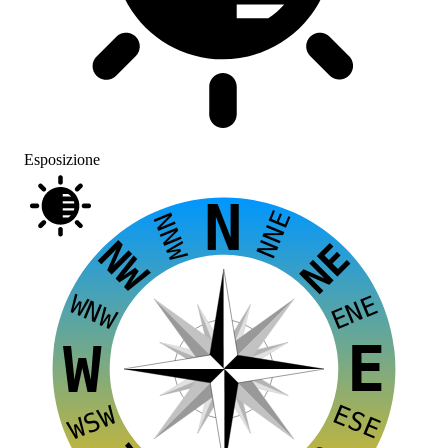
Esposizione
N
NNE
NNW
NW
NE
WNW
ENE
E
W
ESE
WSW