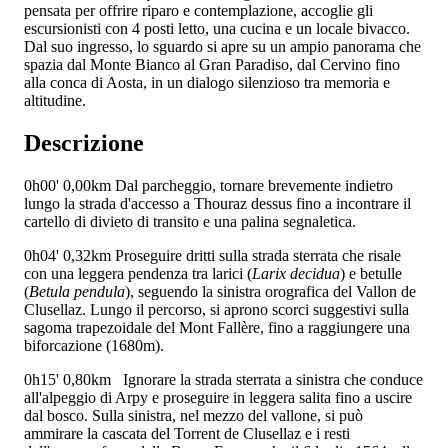
pensata per offrire riparo e contemplazione, accoglie gli
escursionisti con 4 posti letto, una cucina e un locale bivacco.
Dal suo ingresso, lo sguardo si apre su un ampio panorama che
spazia dal Monte Bianco al Gran Paradiso, dal Cervino fino
alla conca di Aosta, in un dialogo silenzioso tra memoria e
altitudine.
Descrizione
0h00'
0,00km
Dal parcheggio, tornare brevemente indietro
lungo la strada d'accesso a Thouraz dessus fino a incontrare il
cartello di divieto di transito e una palina segnaletica.
0h04'
0,32km
Proseguire dritti sulla strada sterrata che risale
con una leggera pendenza tra larici (
Larix decidua
) e betulle
(
Betula pendula
), seguendo la sinistra orografica del Vallon de
Clusellaz. Lungo il percorso, si aprono scorci suggestivi sulla
sagoma trapezoidale del Mont Fallère, fino a raggiungere una
biforcazione (1680m).
0h15'
0,80km
Ignorare la strada sterrata a sinistra che conduce
all'alpeggio di Arpy e proseguire in leggera salita fino a uscire
dal bosco. Sulla sinistra, nel mezzo del vallone, si può
ammirare la cascata del Torrent de Clusellaz e i resti