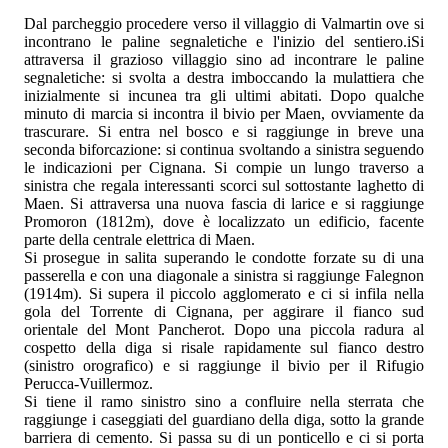
Dal parcheggio procedere verso il villaggio di Valmartin ove si
incontrano le paline segnaletiche e l'inizio del sentiero.iSi
attraversa il grazioso villaggio sino ad incontrare le paline
segnaletiche: si svolta a destra imboccando la mulattiera che
inizialmente si incunea tra gli ultimi abitati. Dopo qualche
minuto di marcia si incontra il bivio per Maen, ovviamente da
trascurare. Si entra nel bosco e si raggiunge in breve una
seconda biforcazione: si continua svoltando a sinistra seguendo
le indicazioni per Cignana. Si compie un lungo traverso a
sinistra che regala interessanti scorci sul sottostante laghetto di
Maen. Si attraversa una nuova fascia di larice e si raggiunge
Promoron (1812m), dove è localizzato un edificio, facente
parte della centrale elettrica di Maen.
Si prosegue in salita superando le condotte forzate su di una
passerella e con una diagonale a sinistra si raggiunge Falegnon
(1914m). Si supera il piccolo agglomerato e ci si infila nella
gola del Torrente di Cignana, per aggirare il fianco sud
orientale del Mont Pancherot. Dopo una piccola radura al
cospetto della diga si risale rapidamente sul fianco destro
(sinistro orografico) e si raggiunge il bivio per il Rifugio
Perucca-Vuillermoz.
Si tiene il ramo sinistro sino a confluire nella sterrata che
raggiunge i caseggiati del guardiano della diga, sotto la grande
barriera di cemento. Si passa su di un ponticello e ci si porta