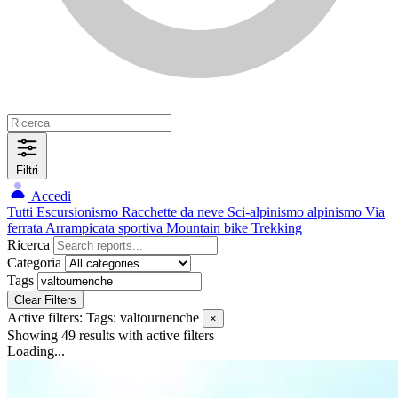
Filtri
Accedi
Tutti
Escursionismo
Racchette da neve
Sci-alpinismo
alpinismo
Via
ferrata
Arrampicata sportiva
Mountain bike
Trekking
Ricerca
Categoria
Tags
Clear Filters
Active filters:
Tags: valtournenche
×
Showing 49 results
with active filters
Loading...