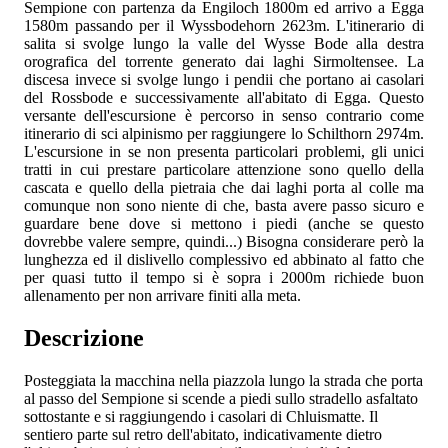
Sempione con partenza da Engiloch 1800m ed arrivo a Egga
1580m passando per il Wyssbodehorn 2623m. L'itinerario di
salita si svolge lungo la valle del Wysse Bode alla destra
orografica del torrente generato dai laghi Sirmoltensee. La
discesa invece si svolge lungo i pendii che portano ai casolari
del Rossbode e successivamente all'abitato di Egga. Questo
versante dell'escursione è percorso in senso contrario come
itinerario di sci alpinismo per raggiungere lo Schilthorn 2974m.
L'escursione in se non presenta particolari problemi, gli unici
tratti in cui prestare particolare attenzione sono quello della
cascata e quello della pietraia che dai laghi porta al colle ma
comunque non sono niente di che, basta avere passo sicuro e
guardare bene dove si mettono i piedi (anche se questo
dovrebbe valere sempre, quindi...) Bisogna considerare però la
lunghezza ed il dislivello complessivo ed abbinato al fatto che
per quasi tutto il tempo si è sopra i 2000m richiede buon
allenamento per non arrivare finiti alla meta.
Descrizione
Posteggiata la macchina nella piazzola lungo la strada che porta
al passo del Sempione si scende a piedi sullo stradello asfaltato
sottostante e si raggiungendo i casolari di Chluismatte. Il
sentiero parte sul retro dell'abitato, indicativamente dietro