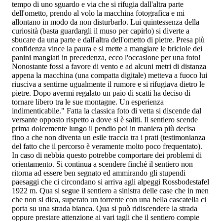
tempo di uno sguardo e via che si rifugia dall'altra parte
dell'ometto, prendo al volo la macchina fotografica e mi
allontano in modo da non disturbarlo. Lui quintessenza della
curiosità (basta guardargli il muso per capirlo) si diverte a
sbucare da una parte e dall'altra dell'ometto di pietre. Presa più
confidenza vince la paura e si mette a mangiare le briciole dei
panini mangiati in precedenza, ecco l'occasione per una foto!
Nonostante fossi a favore di vento e ad alcuni metri di distanza
appena la macchina (una compatta digitale) metteva a fuoco lui
riusciva a sentirne ugualmente il rumore e si rifugiava dietro le
pietre. Dopo avermi regalato un paio di scatti ha deciso di
tornare libero tra le sue montagne. Un esperienza
indimenticabile." Fatta la classica foto di vetta si discende dal
versante opposto rispetto a dove si è saliti. Il sentiero scende
prima dolcemente lungo il pendio poi in maniera più decisa
fino a che non diventa un esile traccia tra i prati (testimonianza
del fatto che il percorso è veramente molto poco frequentato).
In caso di nebbia questo potrebbe comportare dei problemi di
orientamento. Si continua a scendere finché il sentiero non
ritorna ad essere ben segnato ed ammirando gli stupendi
paesaggi che ci circondano si arriva agli alpeggi Rossbodestafel
1922 m. Qua si segue il sentiero a sinistra delle case che in men
che non si dica, superato un torrente con una bella cascatella ci
porta su una strada bianca. Qua si può ridiscendere la strada
oppure prestare attenzione ai vari tagli che il sentiero compie