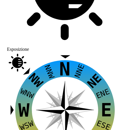
Esposizione
N
NNE
NNW
NW
NE
WNW
ENE
E
W
ESE
WSW