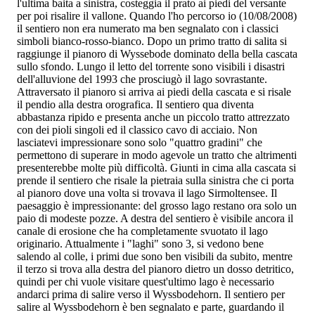
l'ultima baita a sinistra, costeggia il prato ai piedi del versante
per poi risalire il vallone. Quando l'ho percorso io (10/08/2008)
il sentiero non era numerato ma ben segnalato con i classici
simboli bianco-rosso-bianco. Dopo un primo tratto di salita si
raggiunge il pianoro di Wyssebode dominato della bella cascata
sullo sfondo. Lungo il letto del torrente sono visibili i disastri
dell'alluvione del 1993 che prosciugò il lago sovrastante.
Attraversato il pianoro si arriva ai piedi della cascata e si risale
il pendio alla destra orografica. Il sentiero qua diventa
abbastanza ripido e presenta anche un piccolo tratto attrezzato
con dei pioli singoli ed il classico cavo di acciaio. Non
lasciatevi impressionare sono solo "quattro gradini" che
permettono di superare in modo agevole un tratto che altrimenti
presenterebbe molte più difficoltà. Giunti in cima alla cascata si
prende il sentiero che risale la pietraia sulla sinistra che ci porta
al pianoro dove una volta si trovava il lago Sirmoltensee. Il
paesaggio è impressionante: del grosso lago restano ora solo un
paio di modeste pozze. A destra del sentiero è visibile ancora il
canale di erosione che ha completamente svuotato il lago
originario. Attualmente i "laghi" sono 3, si vedono bene
salendo al colle, i primi due sono ben visibili da subito, mentre
il terzo si trova alla destra del pianoro dietro un dosso detritico,
quindi per chi vuole visitare quest'ultimo lago è necessario
andarci prima di salire verso il Wyssbodehorn. Il sentiero per
salire al Wyssbodehorn è ben segnalato e parte, guardando il