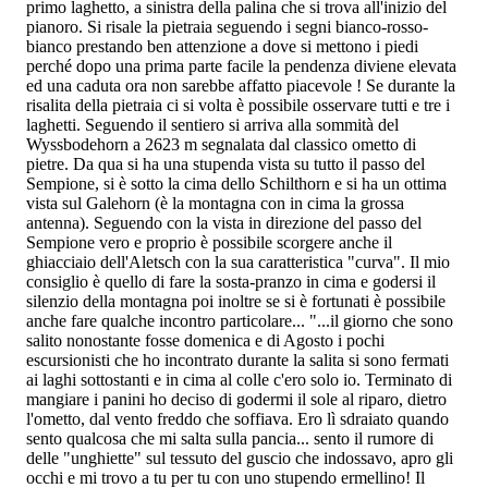
primo laghetto, a sinistra della palina che si trova all'inizio del
pianoro. Si risale la pietraia seguendo i segni bianco-rosso-
bianco prestando ben attenzione a dove si mettono i piedi
perché dopo una prima parte facile la pendenza diviene elevata
ed una caduta ora non sarebbe affatto piacevole ! Se durante la
risalita della pietraia ci si volta è possibile osservare tutti e tre i
laghetti. Seguendo il sentiero si arriva alla sommità del
Wyssbodehorn a 2623 m segnalata dal classico ometto di
pietre. Da qua si ha una stupenda vista su tutto il passo del
Sempione, si è sotto la cima dello Schilthorn e si ha un ottima
vista sul Galehorn (è la montagna con in cima la grossa
antenna). Seguendo con la vista in direzione del passo del
Sempione vero e proprio è possibile scorgere anche il
ghiacciaio dell'Aletsch con la sua caratteristica "curva". Il mio
consiglio è quello di fare la sosta-pranzo in cima e godersi il
silenzio della montagna poi inoltre se si è fortunati è possibile
anche fare qualche incontro particolare... "...il giorno che sono
salito nonostante fosse domenica e di Agosto i pochi
escursionisti che ho incontrato durante la salita si sono fermati
ai laghi sottostanti e in cima al colle c'ero solo io. Terminato di
mangiare i panini ho deciso di godermi il sole al riparo, dietro
l'ometto, dal vento freddo che soffiava. Ero lì sdraiato quando
sento qualcosa che mi salta sulla pancia... sento il rumore di
delle "unghiette" sul tessuto del guscio che indossavo, apro gli
occhi e mi trovo a tu per tu con uno stupendo ermellino! Il