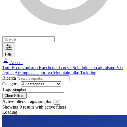
Filtri
Accedi
Tutti
Escursionismo
Racchette da neve
Sci-alpinismo
alpinismo
Via
ferrata
Arrampicata sportiva
Mountain bike
Trekking
Ricerca
Categoria
Tags
Clear Filters
Active filters:
Tags: simplon
×
Showing 9 results
with active filters
Loading...