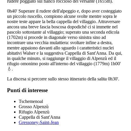
rudere poggiato sul fianco roccioso del versante (1655m).
0h40'
Superare il rudere dell'alpeggio e, dopo aver costeggiato
un piccolo ruscello, compiono alcune svolte mentre sopra le
nostre teste appare la bella cappella del villaggio. Attraversare
ancora una breve fascia boscosa dopodiché ci si immette nel
pascolo sottostante al villaggio; superato una seconda edicola
(1702m) si procede in diagonale verso sinistra sino ad
incontrare una vecchia mulattiera: svoltare infine a destra,
mentre appaiono davanti allo sguardo i caratteristici nuclei
abitativi Walser e la suggestiva Cappella di Sant'Anna. Da qui,
in qualche minuto, si raggiunge il villaggio di Alpenzù ed il
rifugio omonimo posto all'interno del villaggio (1779m)
1h00'
💧.
La discesa si percorre sullo stesso itinerario della salita
0h30'
.
Punti di interesse
Tschemenoal
Grosso Alpenzù
Rifugio Alpenzù
Cappella di Sant'Anna
Gressoney-Saint-Jean