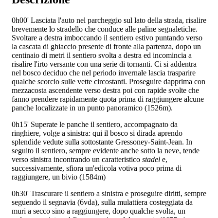
0h00'
Lasciata l'auto nel parcheggio sul lato della strada, risalire
brevemente lo stradello che conduce alle paline segnaletiche.
Svoltare a destra imboccando il sentiero estivo
puntando verso
la cascata di ghiaccio presente di fronte alla partenza, dopo un
centinaio di metri il sentiero svolta a destra ed incomincia a
risalire l'irto versante con una serie di tornanti. Ci si addentra
nel bosco deciduo che nel periodo invernale lascia trasparire
qualche scorcio sulle vette circostanti. Proseguire dapprima con
mezzacosta ascendente verso destra poi con rapide svolte che
fanno prendere rapidamente quota prima di raggiungere alcune
panche localizzate in un punto panoramico (1526m).
0h15'
Superate le panche il sentiero, accompagnato da
ringhiere, volge a sinistra: qui il bosco si dirada aprendo
splendide vedute sulla sottostante Gressoney-Saint-Jean. In
seguito il sentiero, sempre evidente anche sotto la neve, tende
verso sinistra incontrando un caratteristico
stadel
e,
successivamente, sfiora un'edicola votiva poco prima di
raggiungere, un bivio (1584m)
0h30'
Trascurare il sentiero a sinistra e proseguire diritti, sempre
seguendo il segnavia (6vda), sulla mulattiera costeggiata da
muri a secco sino a raggiungere, dopo qualche svolta, un