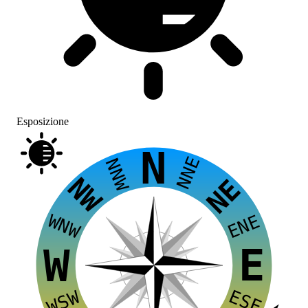
Esposizione
N
NNE
NNW
NW
NE
WNW
ENE
E
W
ESE
WSW