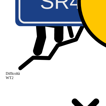
SR44
A5
S
S
Difficoltà
WT2