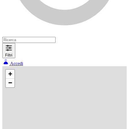
Filtri
Accedi
+
−