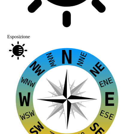
Esposizione
N
NNE
NNW
NW
NE
WNW
ENE
E
W
ESE
WSW
SW
SE