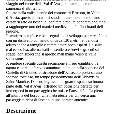
viaggio nel cuore della Val d’Ayas, tra natura, memoria e
panorami d’altri tempi.
Situato nella valle laterale del comune di Brusson, in Valle
d’Aosta, questo itinerario si snoda in un ambiente montano
caratterizzato da boschi di conifere e radure panoramiche, fino
a raggiungere uno dei manieri medievali più affascinanti della
regione.
Il sentiero, semplice e ben segnalato, si sviluppa per circa 2 km
con un dislivello contenuto di circa 130 metri, rendendosi
adatto anche a famiglie e camminatori poco esperti. La salita,
mai eccessiva, alterna tratti su sentiero e brevi segmenti su
strada, con scorci che si aprono man mano verso la valle
sottostante.
A rendere speciale questa escursione è il suo equilibrio tra
natura e storia: la breve camminata culmina nella scoperta del
Castello di Graines, costruzione dell’XI secolo posta su uno
sperone roccioso, un tempo possedimento dell’Abbazia di
Saint-Maurice. Dal suo ingresso, lo sguardo spazia su buona
parte della Val d’Ayas, offrendo un’occasione perfetta per
immergersi in un paesaggio che unisce l’austerità della pietra
all’intimità del bosco. Una meta ideale per chi cerca una
passeggiata ricca di fascino in una cornice autentica.
Descrizione