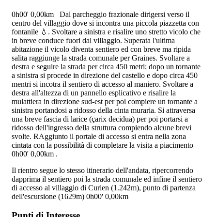
0h00'
0,00km
Dal parcheggio frazionale dirigersi verso il
centro del villaggio dove si incontra una piccola piazzetta con
fontanile 💧. Svoltare a sinistra e risalire uno stretto vicolo che
in breve conduce fuori dal villaggio. Superata l'ultima
abitazione il vicolo diventa sentiero ed con breve ma ripida
salita raggiunge la strada comunale per Graines. Svoltare a
destra e seguire la strada per circa 450 metri; dopo un tornante
a sinistra si procede in direzione del castello e dopo circa 450
mentri si incotra il sentiero di accesso al maniero. Svoltare a
destra all'altezza di un pannello esplicativo e risalire la
mulattiera in direzione sud-est per poi compiere un tornante a
sinistra portandosi a ridosso della cinta muraria. Si attraversa
una breve fascia di larice (çarix decidua) per poi portarsi a
ridosso dell'ingresso della struttura compiendo alcune brevi
svolte. RAggiunto il portale di accesso si entra nella zona
cintata con la possibilità di completare la visita a piacimento
0h00'
0,00km
.
Il rientro segue lo stesso itinerario dell'andata, ripercorrendo
dapprima il sentiero poi la strada comunale ed infine il sentiero
di accesso al villaggio di Curien (1.242m), punto di partenza
dell'escursione (1629m)
0h00'
0,00km
Punti di Interesse