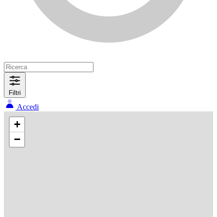
Filtri
Accedi
+
−