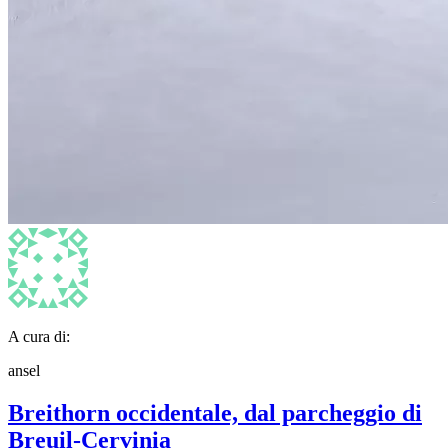
A cura di:
ansel
Breithorn occidentale, dal parcheggio di
Breuil-Cervinia