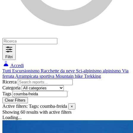
Filtri
Accedi
Tutti
Escursionismo
Racchette da neve
Sci-alpinismo
alpinismo
Via
ferrata
Arrampicata sportiva
Mountain bike
Trekking
Ricerca
Categoria
Tags
Clear Filters
Active filters:
Tags: coumba-freida
×
Showing 60 results
with active filters
Loading...