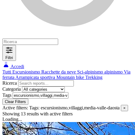
Filtri
Accedi
Tutti
Escursionismo
Racchette da neve
Sci-alpinismo
alpinismo
Via
ferrata
Arrampicata sportiva
Mountain bike
Trekking
Ricerca
Categoria
Tags
Clear Filters
Active filters:
Tags: escursionismo,villaggi,media-valle-daosta
×
Showing 13 results
with active filters
Loading...