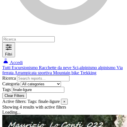
Filtri
Accedi
Tutti
Escursionismo
Racchette da neve
Sci-alpinismo
alpinismo
Via
ferrata
Arrampicata sportiva
Mountain bike
Trekking
Ricerca
Categoria
Tags
Clear Filters
Active filters:
Tags: finale-ligure
×
Showing 4 results
with active filters
Loading...