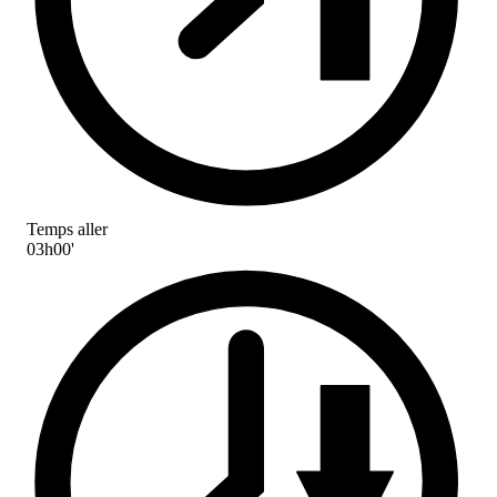
Temps aller
03h00'