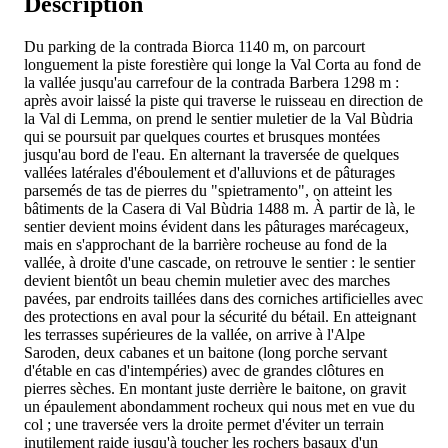
Description
Du parking de la contrada Biorca 1140 m, on parcourt
longuement la piste forestière qui longe la Val Corta au fond de
la vallée jusqu'au carrefour de la contrada Barbera 1298 m :
après avoir laissé la piste qui traverse le ruisseau en direction de
la Val di Lemma, on prend le sentier muletier de la Val Bùdria
qui se poursuit par quelques courtes et brusques montées
jusqu'au bord de l'eau. En alternant la traversée de quelques
vallées latérales d'éboulement et d'alluvions et de pâturages
parsemés de tas de pierres du "spietramento", on atteint les
bâtiments de la Casera di Val Bùdria 1488 m. À partir de là, le
sentier devient moins évident dans les pâturages marécageux,
mais en s'approchant de la barrière rocheuse au fond de la
vallée, à droite d'une cascade, on retrouve le sentier : le sentier
devient bientôt un beau chemin muletier avec des marches
pavées, par endroits taillées dans des corniches artificielles avec
des protections en aval pour la sécurité du bétail. En atteignant
les terrasses supérieures de la vallée, on arrive à l'Alpe
Saroden, deux cabanes et un baitone (long porche servant
d'étable en cas d'intempéries) avec de grandes clôtures en
pierres sèches. En montant juste derrière le baitone, on gravit
un épaulement abondamment rocheux qui nous met en vue du
col ; une traversée vers la droite permet d'éviter un terrain
inutilement raide jusqu'à toucher les rochers basaux d'un