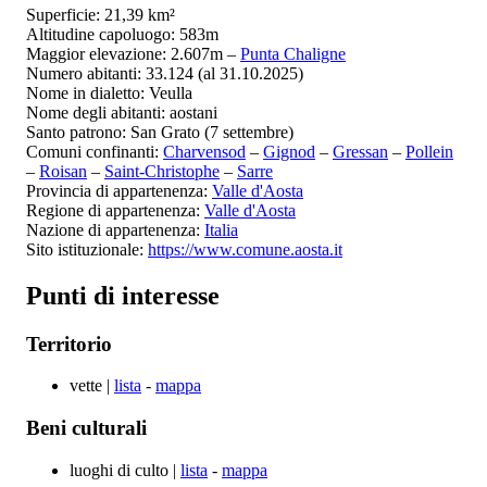
Superficie: 21,39 km²
Altitudine capoluogo: 583m
Maggior elevazione: 2.607m –
Punta Chaligne
Numero abitanti: 33.124 (al 31.10.2025)
Nome in dialetto: Veulla
Nome degli abitanti: aostani
Santo patrono: San Grato (7 settembre)
Comuni confinanti:
Charvensod
–
Gignod
–
Gressan
–
Pollein
–
Roisan
–
Saint-Christophe
–
Sarre
Provincia di appartenenza:
Valle d'Aosta
Regione di appartenenza:
Valle d'Aosta
Nazione di appartenenza:
Italia
Sito istituzionale:
https://www.comune.aosta.it
Punti di interesse
Territorio
vette |
lista
-
mappa
Beni culturali
luoghi di culto |
lista
-
mappa