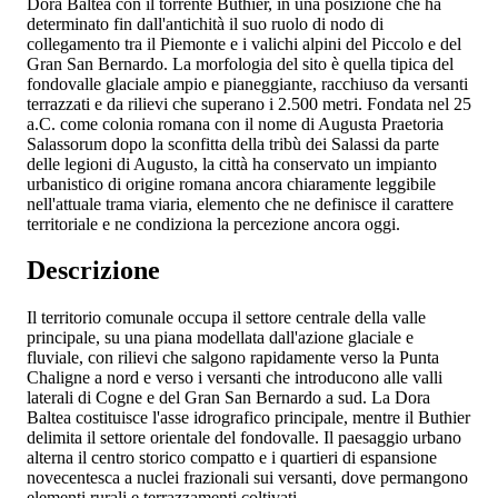
Dora Baltea con il torrente Buthier, in una posizione che ha
determinato fin dall'antichità il suo ruolo di nodo di
collegamento tra il Piemonte e i valichi alpini del Piccolo e del
Gran San Bernardo. La morfologia del sito è quella tipica del
fondovalle glaciale ampio e pianeggiante, racchiuso da versanti
terrazzati e da rilievi che superano i 2.500 metri. Fondata nel 25
a.C. come colonia romana con il nome di Augusta Praetoria
Salassorum dopo la sconfitta della tribù dei Salassi da parte
delle legioni di Augusto, la città ha conservato un impianto
urbanistico di origine romana ancora chiaramente leggibile
nell'attuale trama viaria, elemento che ne definisce il carattere
territoriale e ne condiziona la percezione ancora oggi.
Descrizione
Il territorio comunale occupa il settore centrale della valle
principale, su una piana modellata dall'azione glaciale e
fluviale, con rilievi che salgono rapidamente verso la Punta
Chaligne a nord e verso i versanti che introducono alle valli
laterali di Cogne e del Gran San Bernardo a sud. La Dora
Baltea costituisce l'asse idrografico principale, mentre il Buthier
delimita il settore orientale del fondovalle. Il paesaggio urbano
alterna il centro storico compatto e i quartieri di espansione
novecentesca a nuclei frazionali sui versanti, dove permangono
elementi rurali e terrazzamenti coltivati.