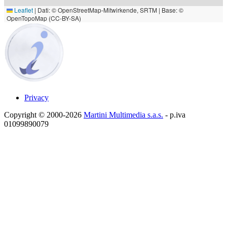
Leaflet
|
Dati: © OpenStreetMap-Mitwirkende, SRTM | Base: ©
OpenTopoMap (CC-BY-SA)
Privacy
Copyright © 2000-2026
Martini Multimedia s.a.s.
- p.iva
01099890079