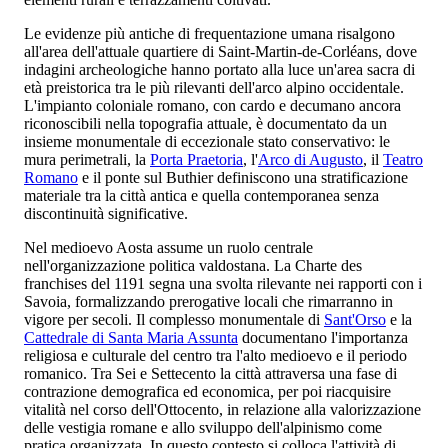
Le evidenze più antiche di frequentazione umana risalgono
all'area dell'attuale quartiere di Saint-Martin-de-Corléans, dove
indagini archeologiche hanno portato alla luce un'area sacra di
età preistorica tra le più rilevanti dell'arco alpino occidentale.
L'impianto coloniale romano, con cardo e decumano ancora
riconoscibili nella topografia attuale, è documentato da un
insieme monumentale di eccezionale stato conservativo: le
mura perimetrali, la
Porta Praetoria
, l'
Arco di Augusto
, il
Teatro
Romano
e il ponte sul Buthier definiscono una stratificazione
materiale tra la città antica e quella contemporanea senza
discontinuità significative.
Nel medioevo Aosta assume un ruolo centrale
nell'organizzazione politica valdostana. La Charte des
franchises del 1191 segna una svolta rilevante nei rapporti con i
Savoia, formalizzando prerogative locali che rimarranno in
vigore per secoli. Il complesso monumentale di
Sant'Orso
e la
Cattedrale di Santa Maria Assunta
documentano l'importanza
religiosa e culturale del centro tra l'alto medioevo e il periodo
romanico. Tra Sei e Settecento la città attraversa una fase di
contrazione demografica ed economica, per poi riacquisire
vitalità nel corso dell'Ottocento, in relazione alla valorizzazione
delle vestigia romane e allo sviluppo dell'alpinismo come
pratica organizzata. In questo contesto si colloca l'attività di