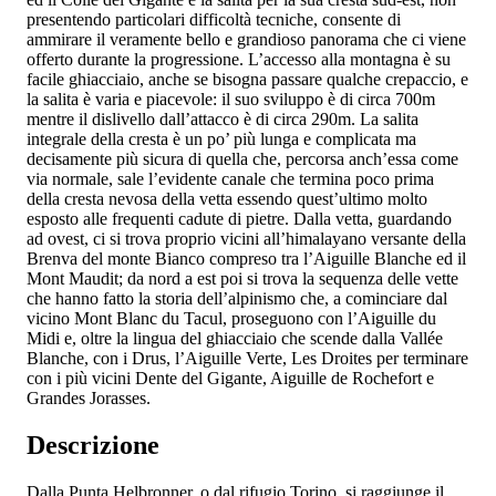
presentendo particolari difficoltà tecniche, consente di
ammirare il veramente bello e grandioso panorama che ci viene
offerto durante la progressione. L’accesso alla montagna è su
facile ghiacciaio, anche se bisogna passare qualche crepaccio, e
la salita è varia e piacevole: il suo sviluppo è di circa 700m
mentre il dislivello dall’attacco è di circa 290m. La salita
integrale della cresta è un po’ più lunga e complicata ma
decisamente più sicura di quella che, percorsa anch’essa come
via normale, sale l’evidente canale che termina poco prima
della cresta nevosa della vetta essendo quest’ultimo molto
esposto alle frequenti cadute di pietre. Dalla vetta, guardando
ad ovest, ci si trova proprio vicini all’himalayano versante della
Brenva del monte Bianco compreso tra l’Aiguille Blanche ed il
Mont Maudit; da nord a est poi si trova la sequenza delle vette
che hanno fatto la storia dell’alpinismo che, a cominciare dal
vicino Mont Blanc du Tacul, proseguono con l’Aiguille du
Midi e, oltre la lingua del ghiacciaio che scende dalla Vallée
Blanche, con i Drus, l’Aiguille Verte, Les Droites per terminare
con i più vicini Dente del Gigante, Aiguille de Rochefort e
Grandes Jorasses.
Descrizione
Dalla Punta Helbronner, o dal rifugio Torino, si raggiunge il