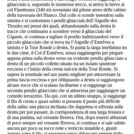
ghiacciaio e, seguendo le numerose trecce, si arriva in breve al
col Flambeaux (340 m) sovrastato dal pilone aereo delle cabine
della traversata del Bianco. Dal colle si scende tenendosi sulla
sinistra e si contornano i pendii ghiacciati dell’Aiguille des
Thoules nei pressi dei quali, abbandonando sulla destra le
tracce che continuano a scendere verso il ghiacciaio del
Gigante, si continua a tagliare il pendio indirizzandosi verso il
piccolo ghiacciaio che si trova tra l’Aiguille d’Entréves a
sinistra e la Tour Ronde a destra. Si punta la larga insellatura tra
le due cime, il Col d’Entréves, senza raggiungerla per piegare
appena prima sulla destra verso un evidente pendio ghiacciato a
destra di un piccolo colletto situato tra un isolato spuntone
roccioso e l’inizio della cresta sud-est della Tour Ronde. Si
supera la terminale nel suo punto migliore per attraversare la
prima fascia rocciosa e poi obliquando a destra si raggiungono
alcune rocce che si scalano facilmente e si raggiunge un
secondo pendio ghiacciato che si attraversa per raggiungere un
comodo terrazzino. Da qui, con un ultimo strappo, si raggiunge
il filo di cresta e quasi subito si presenta il punto più difficile
della salita: una placca inclinata che dapprima si affronta sulla
destra per poi passare, in corrispondenza di una larga fessura e
di una puntina, sul versante Brenva. Ora, dopo essersi abbassati
di poco sempre sul versante Brenva, si continua e si sale subito
ancora per poco su rocce rotte e terriccio instabile e, giunti
appena sotto il filo, si prosegue senza abbassarsi sempre dallo