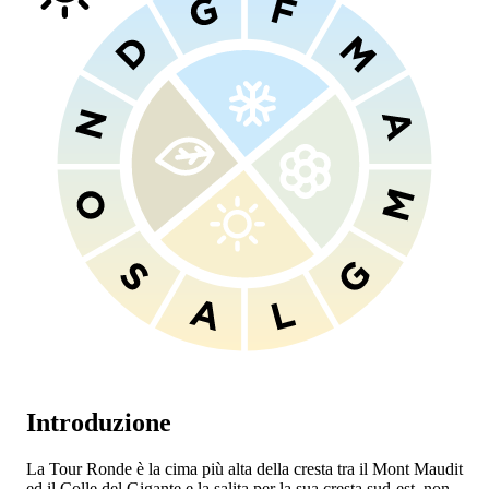
Introduzione
La Tour Ronde è la cima più alta della cresta tra il Mont Maudit
ed il Colle del Gigante e la salita per la sua cresta sud-est, non