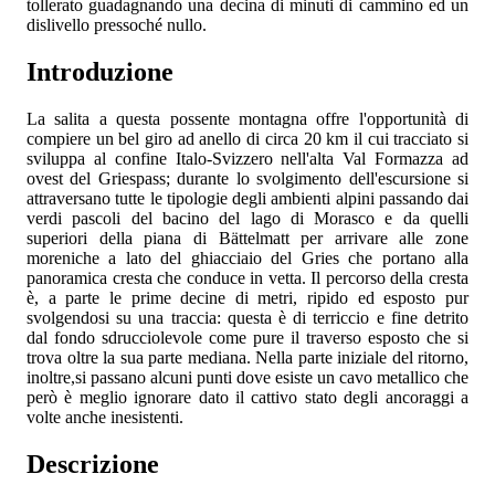
tollerato guadagnando una decina di minuti di cammino ed un
dislivello pressoché nullo.
Introduzione
La salita a questa possente montagna offre l'opportunità di
compiere un bel giro ad anello di circa 20 km il cui tracciato si
sviluppa al confine Italo-Svizzero nell'alta Val Formazza ad
ovest del Griespass; durante lo svolgimento dell'escursione si
attraversano tutte le tipologie degli ambienti alpini passando dai
verdi pascoli del bacino del lago di Morasco e da quelli
superiori della piana di Bättelmatt per arrivare alle zone
moreniche a lato del ghiacciaio del Gries che portano alla
panoramica cresta che conduce in vetta. Il percorso della cresta
è, a parte le prime decine di metri, ripido ed esposto pur
svolgendosi su una traccia: questa è di terriccio e fine detrito
dal fondo sdrucciolevole come pure il traverso esposto che si
trova oltre la sua parte mediana. Nella parte iniziale del ritorno,
inoltre,si passano alcuni punti dove esiste un cavo metallico che
però è meglio ignorare dato il cattivo stato degli ancoraggi a
volte anche inesistenti.
Descrizione