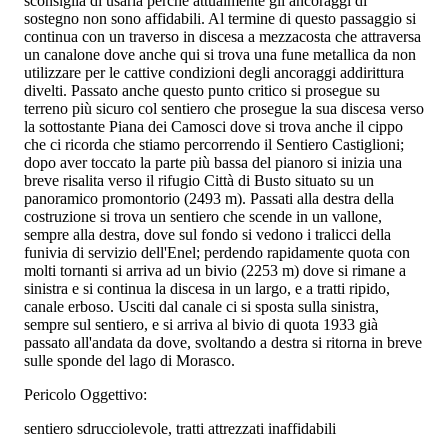
sconsiglia di usarla perché attualmente gli ancoraggi di
sostegno non sono affidabili. Al termine di questo passaggio si
continua con un traverso in discesa a mezzacosta che attraversa
un canalone dove anche qui si trova una fune metallica da non
utilizzare per le cattive condizioni degli ancoraggi addirittura
divelti. Passato anche questo punto critico si prosegue su
terreno più sicuro col sentiero che prosegue la sua discesa verso
la sottostante Piana dei Camosci dove si trova anche il cippo
che ci ricorda che stiamo percorrendo il Sentiero Castiglioni;
dopo aver toccato la parte più bassa del pianoro si inizia una
breve risalita verso il rifugio Città di Busto situato su un
panoramico promontorio (2493 m). Passati alla destra della
costruzione si trova un sentiero che scende in un vallone,
sempre alla destra, dove sul fondo si vedono i tralicci della
funivia di servizio dell'Enel; perdendo rapidamente quota con
molti tornanti si arriva ad un bivio (2253 m) dove si rimane a
sinistra e si continua la discesa in un largo, e a tratti ripido,
canale erboso. Usciti dal canale ci si sposta sulla sinistra,
sempre sul sentiero, e si arriva al bivio di quota 1933 già
passato all'andata da dove, svoltando a destra si ritorna in breve
sulle sponde del lago di Morasco.
Pericolo Oggettivo:
sentiero sdrucciolevole, tratti attrezzati inaffidabili