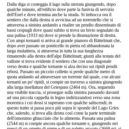
Dalla diga si costeggia il lago sulla sterrata giungendo, dopo
qualche minuto, all'edificio dove parte la funivia di servizio
dell'Enel e dove termina anche la strada. Si imbocca ora il
sentiero che dalla destra si avvicina ad un torrentello che si
attraversa a sinistra andando a risalire un pendio disseminato di
bassi cespugli dove quasi subito si trova un bivio segnalato da
una palina (1933 m) dove si prende la diramazione di destra.
Con ampi tornanti si arriva al grande pianoro di Bättelmatt che,
dopo aver passato un ponticello in pietra ed abbandonata la
larga mulattiera, si attraversa in tutta la sua lunghezza
rimanendo alla destra dell'alpe Bättelmatt; giunti alla testata del
vallone si trova evidente il sentiero che con una diagonale
verso destra e qualche tornante si alza deciso sui ripidi pendii
erbosi. Passato un piccolo colletto si perde qualche metro di
quota andando ad attraversare un torrente dal quale, con alcuni
tornanti un po' ripidi, si compie un traverso a sinistra giungendo
alla larga insellatura del Griespass (2464 m). Ora, seguendo
una visibile traccia, si prosegue sulla sinistra passando davanti
ad una piccola cappella in legno indirizzandosi verso una zona
morenica i cui dossi si superano con qualche saliscendi; in
questo tratto si passa poco più sopra le sponde del Lago Gries
che, salendo, si trova alla destra così come la parte terminale
dell'omonimo ghiacciaio che lo alimenta. Passata una palina
(2544 m) si compie ancora qualche tornante e, giungendo nei
pressi di un ometto di pietre e di un paletto arcuato (2669 m), si