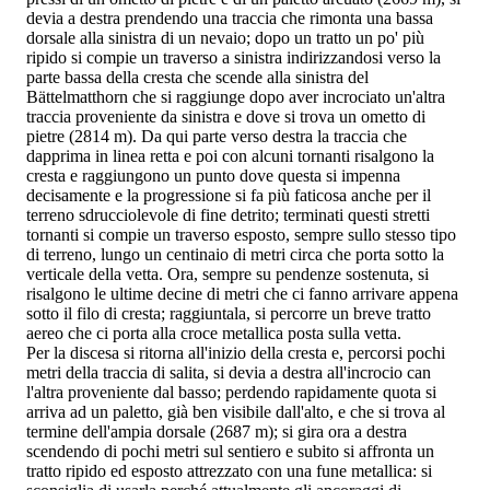
devia a destra prendendo una traccia che rimonta una bassa
dorsale alla sinistra di un nevaio; dopo un tratto un po' più
ripido si compie un traverso a sinistra indirizzandosi verso la
parte bassa della cresta che scende alla sinistra del
Bättelmatthorn che si raggiunge dopo aver incrociato un'altra
traccia proveniente da sinistra e dove si trova un ometto di
pietre (2814 m). Da qui parte verso destra la traccia che
dapprima in linea retta e poi con alcuni tornanti risalgono la
cresta e raggiungono un punto dove questa si impenna
decisamente e la progressione si fa più faticosa anche per il
terreno sdrucciolevole di fine detrito; terminati questi stretti
tornanti si compie un traverso esposto, sempre sullo stesso tipo
di terreno, lungo un centinaio di metri circa che porta sotto la
verticale della vetta. Ora, sempre su pendenze sostenuta, si
risalgono le ultime decine di metri che ci fanno arrivare appena
sotto il filo di cresta; raggiuntala, si percorre un breve tratto
aereo che ci porta alla croce metallica posta sulla vetta.
Per la discesa si ritorna all'inizio della cresta e, percorsi pochi
metri della traccia di salita, si devia a destra all'incrocio can
l'altra proveniente dal basso; perdendo rapidamente quota si
arriva ad un paletto, già ben visibile dall'alto, e che si trova al
termine dell'ampia dorsale (2687 m); si gira ora a destra
scendendo di pochi metri sul sentiero e subito si affronta un
tratto ripido ed esposto attrezzato con una fune metallica: si