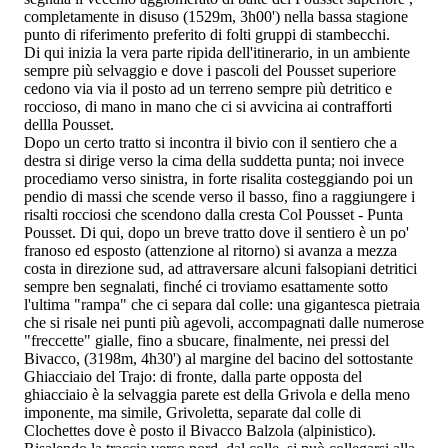
completamente in disuso (1529m, 3h00') nella bassa stagione
punto di riferimento preferito di folti gruppi di stambecchi.
Di qui inizia la vera parte ripida dell'itinerario, in un ambiente
sempre più selvaggio e dove i pascoli del Pousset superiore
cedono via via il posto ad un terreno sempre più detritico e
roccioso, di mano in mano che ci si avvicina ai contrafforti
dellla Pousset.
Dopo un certo tratto si incontra il bivio con il sentiero che a
destra si dirige verso la cima della suddetta punta; noi invece
procediamo verso sinistra, in forte risalita costeggiando poi un
pendio di massi che scende verso il basso, fino a raggiungere i
risalti rocciosi che scendono dalla cresta Col Pousset - Punta
Pousset. Di qui, dopo un breve tratto dove il sentiero è un po'
franoso ed esposto (attenzione al ritorno) si avanza a mezza
costa in direzione sud, ad attraversare alcuni falsopiani detritici
sempre ben segnalati, finché ci troviamo esattamente sotto
l'ultima "rampa" che ci separa dal colle: una gigantesca pietraia
che si risale nei punti più agevoli, accompagnati dalle numerose
"freccette" gialle, fino a sbucare, finalmente, nei pressi del
Bivacco, (3198m, 4h30') al margine del bacino del sottostante
Ghiacciaio del Trajo: di fronte, dalla parte opposta del
ghiacciaio è la selvaggia parete est della Grivola e della meno
imponente, ma simile, Grivoletta, separate dal colle di
Clochettes dove è posto il Bivacco Balzola (alpinistico).