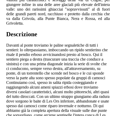
giungere infine in una delle aree glaciali più elevate dell'intera
valle: uno dei rarissimi ghiacciai "sopravvissuti" al di fuori
delle grandi pareti nord, racchiuso e protetto dalla cerchia che
va dalla Grivola, alla Punte Bianca, Nera e Rossa, ed alla
Grivoletta.
Descrizione
Davanti al ponte troviamo le paline segnaletiche di tutti i
sentieri: lo oltrepassiamo, imboccando un ripido sentierino che
risale il pendio erboso avvicinandosi presto al bosco. Qui il
sentiero piega a destra (trascurare una traccia che conduce a
sinistra) e con una prima diagonale inizia la serie di svolte che
ci conducono, sempre verso destra, all'attraversamento, su
ponte, di un torrentello che scende nel bosco e le cui sponde
verso la parte alta sono spesso popolate da gruppi di camosci
Continuiamo così, spesso in salita ripida costeggiando e
raggiungendo alcuni ameni spiazzi erbosi dove troviamo
diversi casolari caratteristici, alcuni molto pittoreschi, altri quasi
del tutto diroccati. Con un ultimo strappo giungiamo alla radura
dove sorgono le baite di Les Ors inferiore, abbandonate e usate
spesso dai camosci come riparo invernale e notturno. Di qui
abbiamo già la completa apertura della visuale sulle due punte
che sorvegliano, come arcigne sentinelle l'intera conca di Les