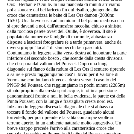
Ors: l'Herban e l'Ouille. In una manciata di minuti arriviamo
poi a sbucare dal bel lariceto fin qui risalito, giungendo alla
croce che caratterizza le baite di Les Ors damon (2030m;
1h30'). Una breve sosta ad ammirare il bel pianoro erboso cha
si apre davanti a noi, dall'atmosfera raccolta, chiuso a sinistra
dalla rocciosa parete ovest dell'Ouille, è doverosa. Il sito è
popolato da numerose famiglie di marmotte, abbastanza
disposte a lasciarsi fotografare (e a tarda primavera, anche da
diversi gruppi "locali" di stambecchi ben pasciuti).
Continuiamo in leggera salita verso destra ad incontrare la parte
inferiore del secondo bosco , che scende dalla cresta divisoria
che ci separa dal vallone del Pousset. Dopo una lunga
diagonale sul fianco della radura di Les Ors il sentiero riprende
a salire e presto raggiungiamo cosi' il bivio per il Vallone di
Vermiana; continuiamo invece a destra verso il casotto del
PNGP del Pousset. che raggiungiamo in pochi minuti (2285m)
situato proprio sulla cresta spartiacque, in ottima posizione
panoramica:di fronte a noi, in bella evidenza, la parete est della
Punta Pousset, con la lunga e frastagliata cresta nord est.
Iniziamo in leggera discesa la diagonale che si abbassa a
toccare il fondo del vallone del Pousset, guadando alcuni
torrentelli, per poi riprendere la salita con ampie svolte su
terreno aperto, in un ambiente naturale molto suggestivo. Un
breve strappo precede l'arrivo alla caratteristica croce che
segnala il vecchio agglomerato di baite del Pousset superiore ,