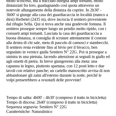
molto scosceso, ma il tracciato disegna ampi tornanti, molto
distanziati fra loro, guadagnando così quota attraverso un
notevole allungamento della distanza da coprire. In 2h30' -
3h00' si giunge alla casa dei guardiacaccia in località (manco a
dirsi) Herbetet (2435 m), dove incrocia il sentiero proveniente
dal rifugio Sella. Qui si trova anche una gradevole fontana. Il
sentiero prosegue sempre lungo un pendio molto ripido, con i
consueti ampi tornanti. Lasciata la casa dei guardiacaccia a
buona distanza, si consiglia di scrutare attentamente il costone
alla destra di chi sale, meta di pascolo di camosci e stambecchi.
Il sentiero resta evidente fino al bivio per il bivacco, ben
segnalato in vernice gialla Sentiero N° 22G. Poi si prosegue a
sinistra in una pietraia, facendo attenzione ai segnali in giallo ed
agli ometti di pietra. In breve giungeremo alla meta: una
capanna in legno, piuttosto spartana, con 12 posti letto e due
tavoli con relative panche; un cartello manoscritto avvisa di non
abbandonare gli zaini all'esterno durante la notte, perché le
volpi penserebbero a svuotarli delle provviste!
Tempo di salita: 4h00' - 4h30' (compreso il tratto in bicicletta)
Tempo di discesa: 2h40' (compreso il tratto in bicicletta)
Sequenza segnavia: Sentiero N° 22G
Caratteristiche: Naturalistico