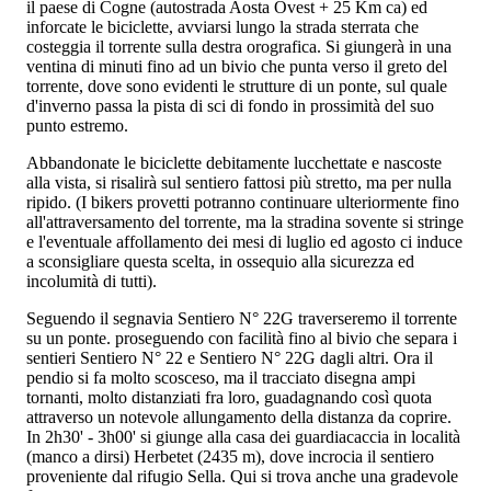
il paese di Cogne (autostrada Aosta Ovest + 25 Km ca) ed
inforcate le biciclette, avviarsi lungo la strada sterrata che
costeggia il torrente sulla destra orografica. Si giungerà in una
ventina di minuti fino ad un bivio che punta verso il greto del
torrente, dove sono evidenti le strutture di un ponte, sul quale
d'inverno passa la pista di sci di fondo in prossimità del suo
punto estremo.
Abbandonate le biciclette debitamente lucchettate e nascoste
alla vista, si risalirà sul sentiero fattosi più stretto, ma per nulla
ripido. (I bikers provetti potranno continuare ulteriormente fino
all'attraversamento del torrente, ma la stradina sovente si stringe
e l'eventuale affollamento dei mesi di luglio ed agosto ci induce
a sconsigliare questa scelta, in ossequio alla sicurezza ed
incolumità di tutti).
Seguendo il segnavia Sentiero N° 22G traverseremo il torrente
su un ponte. proseguendo con facilità fino al bivio che separa i
sentieri Sentiero N° 22 e Sentiero N° 22G dagli altri. Ora il
pendio si fa molto scosceso, ma il tracciato disegna ampi
tornanti, molto distanziati fra loro, guadagnando così quota
attraverso un notevole allungamento della distanza da coprire.
In 2h30' - 3h00' si giunge alla casa dei guardiacaccia in località
(manco a dirsi) Herbetet (2435 m), dove incrocia il sentiero
proveniente dal rifugio Sella. Qui si trova anche una gradevole