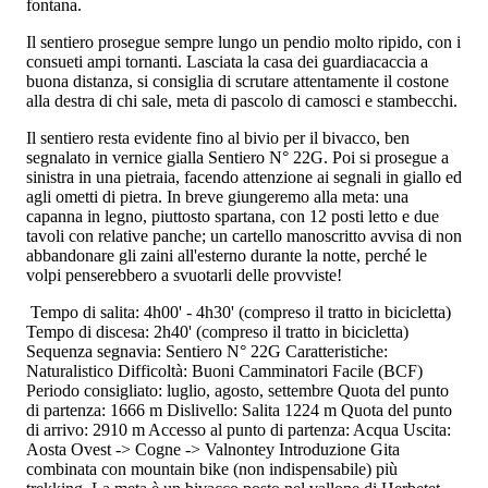
fontana.
Il sentiero prosegue sempre lungo un pendio molto ripido, con i
consueti ampi tornanti. Lasciata la casa dei guardiacaccia a
buona distanza, si consiglia di scrutare attentamente il costone
alla destra di chi sale, meta di pascolo di camosci e stambecchi.
Il sentiero resta evidente fino al bivio per il bivacco, ben
segnalato in vernice gialla Sentiero N° 22G. Poi si prosegue a
sinistra in una pietraia, facendo attenzione ai segnali in giallo ed
agli ometti di pietra. In breve giungeremo alla meta: una
capanna in legno, piuttosto spartana, con 12 posti letto e due
tavoli con relative panche; un cartello manoscritto avvisa di non
abbandonare gli zaini all'esterno durante la notte, perché le
volpi penserebbero a svuotarli delle provviste!
Tempo di salita: 4h00' - 4h30' (compreso il tratto in bicicletta)
Tempo di discesa: 2h40' (compreso il tratto in bicicletta)
Sequenza segnavia: Sentiero N° 22G Caratteristiche:
Naturalistico Difficoltà: Buoni Camminatori Facile (BCF)
Periodo consigliato: luglio, agosto, settembre Quota del punto
di partenza: 1666 m Dislivello: Salita 1224 m Quota del punto
di arrivo: 2910 m Accesso al punto di partenza: Acqua Uscita:
Aosta Ovest -> Cogne -> Valnontey Introduzione Gita
combinata con mountain bike (non indispensabile) più