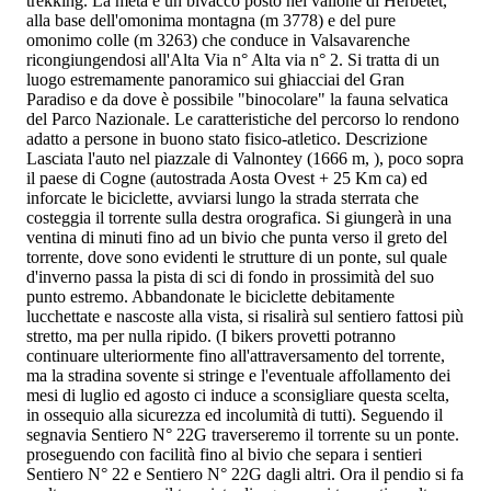
trekking. La meta è un bivacco posto nel vallone di Herbetet,
alla base dell'omonima montagna (m 3778) e del pure
omonimo colle (m 3263) che conduce in Valsavarenche
ricongiungendosi all'Alta Via n° Alta via n° 2. Si tratta di un
luogo estremamente panoramico sui ghiacciai del Gran
Paradiso e da dove è possibile "binocolare" la fauna selvatica
del Parco Nazionale. Le caratteristiche del percorso lo rendono
adatto a persone in buono stato fisico-atletico. Descrizione
Lasciata l'auto nel piazzale di Valnontey (1666 m, ), poco sopra
il paese di Cogne (autostrada Aosta Ovest + 25 Km ca) ed
inforcate le biciclette, avviarsi lungo la strada sterrata che
costeggia il torrente sulla destra orografica. Si giungerà in una
ventina di minuti fino ad un bivio che punta verso il greto del
torrente, dove sono evidenti le strutture di un ponte, sul quale
d'inverno passa la pista di sci di fondo in prossimità del suo
punto estremo. Abbandonate le biciclette debitamente
lucchettate e nascoste alla vista, si risalirà sul sentiero fattosi più
stretto, ma per nulla ripido. (I bikers provetti potranno
continuare ulteriormente fino all'attraversamento del torrente,
ma la stradina sovente si stringe e l'eventuale affollamento dei
mesi di luglio ed agosto ci induce a sconsigliare questa scelta,
in ossequio alla sicurezza ed incolumità di tutti). Seguendo il
segnavia Sentiero N° 22G traverseremo il torrente su un ponte.
proseguendo con facilità fino al bivio che separa i sentieri
Sentiero N° 22 e Sentiero N° 22G dagli altri. Ora il pendio si fa