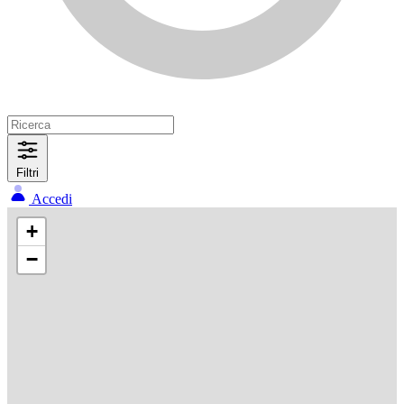
Filtri
Accedi
+
−