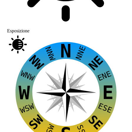
Esposizione
N
NNE
NNW
NW
NE
WNW
ENE
E
W
ESE
WSW
SW
SE
SSW
SSE