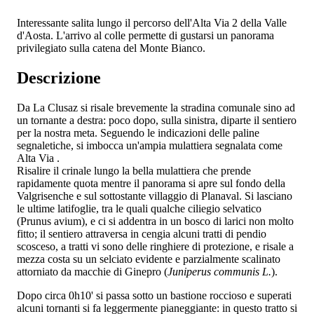
Interessante salita lungo il percorso dell'Alta Via 2 della Valle
d'Aosta. L'arrivo al colle permette di gustarsi un panorama
privilegiato sulla catena del Monte Bianco.
Descrizione
Da La Clusaz si risale brevemente la stradina comunale sino ad
un tornante a destra: poco dopo, sulla sinistra, diparte il sentiero
per la nostra meta. Seguendo le indicazioni delle paline
segnaletiche, si imbocca un'ampia mulattiera segnalata come
Alta Via
.
Risalire il crinale lungo la bella mulattiera che prende
rapidamente quota mentre il panorama si apre sul fondo della
Valgrisenche e sul sottostante villaggio di Planaval. Si lasciano
le ultime latifoglie, tra le quali qualche ciliegio selvatico
(Prunus avium), e ci si addentra in un bosco di larici non molto
fitto; il sentiero attraversa in cengia alcuni tratti di pendio
scosceso, a tratti vi sono delle ringhiere di protezione, e risale a
mezza costa su un selciato evidente e parzialmente scalinato
attorniato da macchie di Ginepro (
Juniperus communis L.
).
Dopo circa 0h10' si passa sotto un bastione roccioso e superati
alcuni tornanti si fa leggermente pianeggiante: in questo tratto si