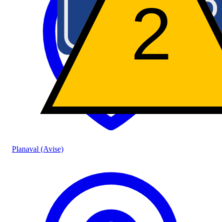
SS26
SS
A
2
Planaval (Avise)