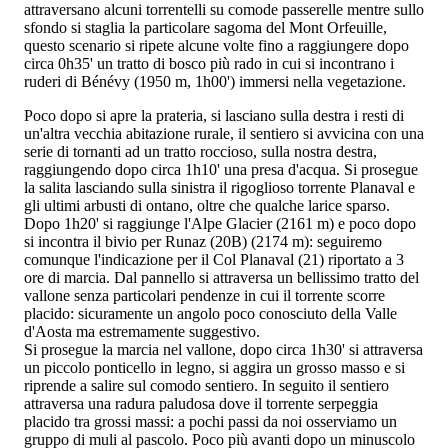
attraversano alcuni torrentelli su comode passerelle mentre sullo
sfondo si staglia la particolare sagoma del Mont Orfeuille,
questo scenario si ripete alcune volte fino a raggiungere dopo
circa 0h35' un tratto di bosco più rado in cui si incontrano i
ruderi di Bénévy (1950 m, 1h00') immersi nella vegetazione.
Poco dopo si apre la prateria, si lasciano sulla destra i resti di
un'altra vecchia abitazione rurale, il sentiero si avvicina con una
serie di tornanti ad un tratto roccioso, sulla nostra destra,
raggiungendo dopo circa 1h10' una presa d'acqua. Si prosegue
la salita lasciando sulla sinistra il rigoglioso torrente Planaval e
gli ultimi arbusti di ontano, oltre che qualche larice sparso.
Dopo 1h20' si raggiunge l'Alpe Glacier (2161 m) e poco dopo
si incontra il bivio per Runaz (20B) (2174 m): seguiremo
comunque l'indicazione per il Col Planaval (21) riportato a 3
ore di marcia. Dal pannello si attraversa un bellissimo tratto del
vallone senza particolari pendenze in cui il torrente scorre
placido: sicuramente un angolo poco conosciuto della Valle
d'Aosta ma estremamente suggestivo.
Si prosegue la marcia nel vallone, dopo circa 1h30' si attraversa
un piccolo ponticello in legno, si aggira un grosso masso e si
riprende a salire sul comodo sentiero. In seguito il sentiero
attraversa una radura paludosa dove il torrente serpeggia
placido tra grossi massi: a pochi passi da noi osserviamo un
gruppo di muli al pascolo. Poco più avanti dopo un minuscolo