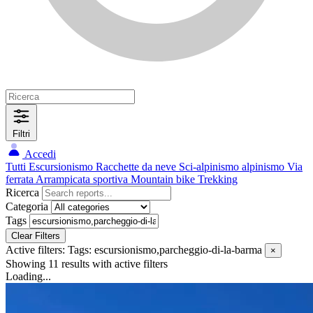
Filtri
Accedi
Tutti
Escursionismo
Racchette da neve
Sci-alpinismo
alpinismo
Via
ferrata
Arrampicata sportiva
Mountain bike
Trekking
Ricerca
Categoria
Tags
Clear Filters
Active filters:
Tags: escursionismo,parcheggio-di-la-barma
×
Showing 11 results
with active filters
Loading...