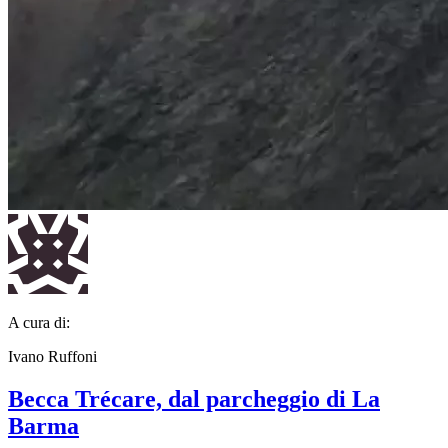
A cura di:
Ivano Ruffoni
Becca Trécare, dal parcheggio di La
Barma