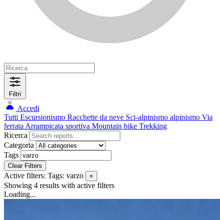
Filtri
Accedi
Tutti
Escursionismo
Racchette da neve
Sci-alpinismo
alpinismo
Via
ferrata
Arrampicata sportiva
Mountain bike
Trekking
Ricerca
Categoria
Tags
Clear Filters
Active filters:
Tags: varzo
×
Showing 4 results
with active filters
Loading...