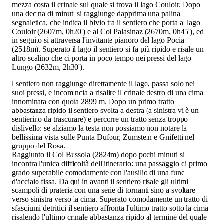
mezza costa il crinale sul quale si trova il lago Couloir. Dopo
una decina di minuti si raggiunge dapprima una palina
segnaletica, che indica il bivio tra il sentiero
che porta al lago
Couloir (2607m, 0h20') e al Col Palasinaz (2670m, 0h45'), ed
in seguito si attraversa l'invitante pianoro del lago Pocia
(2518m). Superato il lago il sentiero si fa più ripido e risale un
altro scalino che ci porta in poco tempo nei pressi del lago
Lungo (2632m, 2h30').
l sentiero non raggiunge direttamente il lago, passa solo nei
suoi pressi, e incomincia a risalire il crinale destro di una cima
innominata con quota 2899 m. Dopo un primo tratto
abbastanza ripido il sentiero svolta a destra (a sinistra vi è un
sentierino da trascurare) e percorre un tratto senza troppo
dislivello: se alziamo la testa non possiamo non notare la
bellissima vista sulle Punta Dufour, Zumstein e Gnifetti nel
gruppo del Rosa.
Raggiunto il Col Bussola (2824m) dopo pochi minuti si
incontra l'unica difficoltà dell'itinerario: una passaggio di primo
grado superabile comodamente con l'ausilio di una fune
d'acciaio fissa. Da qui in avanti il sentiero risale gli ultimi
scampoli di prateria con una serie di tornanti sino a svoltare
verso sinistra verso la cima. Superato comodamente un tratto di
sfasciumi detritici il sentiero affronta l'ultimo tratto sotto la cima
risalendo l'ultimo crinale abbastanza ripido al termine del quale