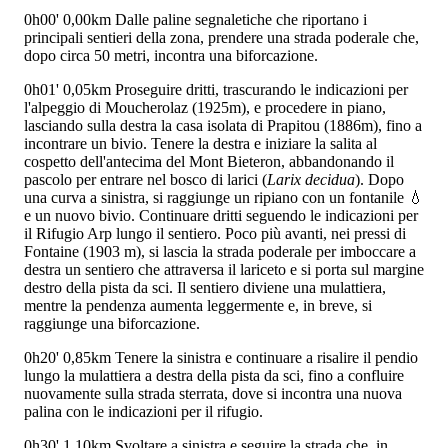
0h00'
0,00km
Dalle paline segnaletiche che riportano i
principali sentieri della zona, prendere una strada poderale che,
dopo circa 50 metri, incontra una biforcazione.
0h01'
0,05km
Proseguire dritti, trascurando le indicazioni per
l'alpeggio di Moucherolaz (1925m), e procedere in piano,
lasciando sulla destra la casa isolata di Prapitou (1886m), fino a
incontrare un bivio. Tenere la destra e iniziare la salita al
cospetto dell'antecima del Mont Bieteron, abbandonando il
pascolo per entrare nel bosco di larici (
Larix decidua
). Dopo
una curva a sinistra, si raggiunge un ripiano con un fontanile 💧
e un nuovo bivio. Continuare dritti seguendo le indicazioni per
il Rifugio Arp lungo il sentiero. Poco più avanti, nei pressi di
Fontaine (1903 m), si lascia la strada poderale per imboccare a
destra un sentiero che attraversa il lariceto e si porta sul margine
destro della pista da sci. Il sentiero diviene una mulattiera,
mentre la pendenza aumenta leggermente e, in breve, si
raggiunge una biforcazione.
0h20'
0,85km
Tenere la sinistra e continuare a risalire il pendio
lungo la mulattiera a destra della pista da sci, fino a confluire
nuovamente sulla strada sterrata, dove si incontra una nuova
palina con le indicazioni per il rifugio.
0h30'
1,10km
Svoltare a sinistra e seguire la strada che, in