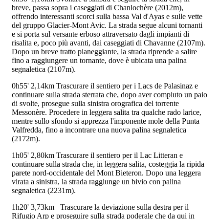
breve, passa sopra i caseggiati di Chanlochère (2012m),
offrendo interessanti scorci sulla bassa Val d'Ayas e sulle vette
del gruppo Glacier-Mont Avic. La strada segue alcuni tornanti
e si porta sul versante erboso attraversato dagli impianti di
risalita e, poco più avanti, dai caseggiati di Chavanne (2107m).
Dopo un breve tratto pianeggiante, la strada riprende a salire
fino a raggiungere un tornante, dove è ubicata una palina
segnaletica (2107m).
0h55'
2,14km
Trascurare il sentiero
per i Lacs de Palasinaz e
continuare sulla strada sterrata che, dopo aver compiuto un paio
di svolte, prosegue sulla sinistra orografica del torrente
Messonère. Procedere in leggera salita tra qualche rado larice,
mentre sullo sfondo si apprezza l'imponente mole della Punta
Valfredda, fino a incontrare una nuova palina segnaletica
(2172m).
1h05'
2,80km
Trascurare il sentiero
per il Lac Litteran e
continuare sulla strada che, in leggera salita, costeggia la ripida
parete nord-occidentale del Mont Bieteron. Dopo una leggera
virata a sinistra, la strada raggiunge un bivio con palina
segnaletica (2231m).
1h20'
3,73km
Trascurare la deviazione sulla destra per il
Rifugio Arp e proseguire sulla strada poderale che da qui in