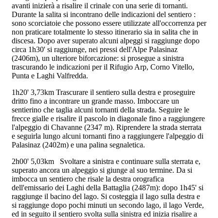
avanti inizierà a risalire il crinale con una serie di tornanti.
Durante la salita si incontrano delle indicazioni del sentiero
:
sono scorciatoie che possono essere utilizzate all'occorrenza per
non praticare totalmente lo stesso itinerario sia in salita che in
discesa. Dopo aver superato alcuni alpeggi si raggiunge dopo
circa 1h30' si raggiunge, nei pressi dell'Alpe Palasinaz
(2406m), un ulteriore biforcazione: si prosegue a sinistra
trascurando le indicazioni per il Rifugio Arp, Corno Vitello,
Punta e Laghi Valfredda.
1h20'
3,73km
Trascurare il sentiero
sulla destra e proseguire
dritto fino a incontrare un grande masso. Imboccare un
sentierino che taglia alcuni tornanti della strada. Seguire le
frecce gialle e risalire il pascolo in diagonale fino a raggiungere
l'alpeggio di Chavanne (2347 m). Riprendere la strada sterrata
e seguirla lungo alcuni tornanti fino a raggiungere l'alpeggio di
Palasinaz (2402m) e una palina segnaletica.
2h00'
5,03km
Svoltare a sinistra e continuare sulla sterrata e,
superato ancora un alpeggio si giunge al suo termine. Da si
imbocca un sentiero che risale la destra orografica
dell'emissario dei Laghi della Battaglia (2487m): dopo 1h45' si
raggiunge il bacino del lago. Si costeggia il lago sulla destra e
si raggiunge dopo pochi minuti un secondo lago, il lago Verde,
ed in seguito il sentiero svolta sulla sinistra ed inizia risalire a