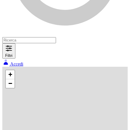
Filtri
Accedi
+
−