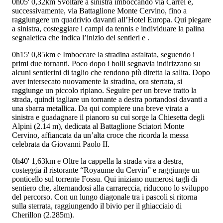
0h05'
0,32km
Svoltare a sinistra imboccando via Carrel e,
successivamente, via Battaglione Monte Cervino, fino a
raggiungere un quadrivio davanti all’Hotel Europa. Qui piegare
a sinistra, costeggiare i campi da tennis e individuare la palina
segnaletica che indica l’inizio dei sentieri
e
.
0h15'
0,85km
e
Imboccare la stradina asfaltata, seguendo i
primi due tornanti. Poco dopo i bolli segnavia indirizzano su
alcuni sentierini di taglio che rendono più diretta la salita. Dopo
aver intersecato nuovamente la stradina, ora sterrata, si
raggiunge un piccolo ripiano. Seguire per un breve tratto la
strada, quindi tagliare un tornante a destra portandosi davanti a
una sbarra metallica. Da qui compiere una breve virata a
sinistra e guadagnare il pianoro su cui sorge la Chiesetta degli
Alpini (2.14 m), dedicata al Battaglione Sciatori Monte
Cervino, affiancata da un’alta croce che ricorda la messa
celebrata da Giovanni Paolo II.
0h40'
1,63km
e
Oltre la cappella la strada vira a destra,
costeggia il ristorante “Royaume du Cervin” e raggiunge un
ponticello sul torrente Fossu. Qui iniziano numerosi tagli di
sentiero che, alternandosi alla carrareccia, riducono lo sviluppo
del percorso. Con un lungo diagonale tra i pascoli si ritorna
sulla sterrata, raggiungendo il bivio per il ghiacciaio di
Cherillon (2.285m).