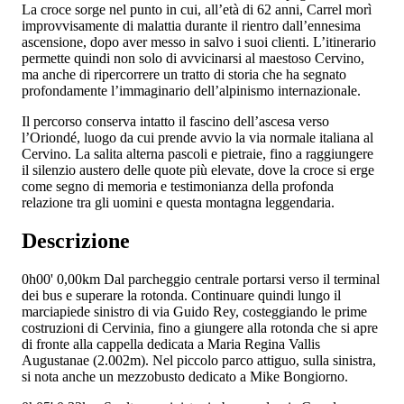
La croce sorge nel punto in cui, all’età di 62 anni, Carrel morì
improvvisamente di malattia durante il rientro dall’ennesima
ascensione, dopo aver messo in salvo i suoi clienti. L’itinerario
permette quindi non solo di avvicinarsi al maestoso Cervino,
ma anche di ripercorrere un tratto di storia che ha segnato
profondamente l’immaginario dell’alpinismo internazionale.
Il percorso conserva intatto il fascino dell’ascesa verso
l’Oriondé, luogo da cui prende avvio la via normale italiana al
Cervino. La salita alterna pascoli e pietraie, fino a raggiungere
il silenzio austero delle quote più elevate, dove la croce si erge
come segno di memoria e testimonianza della profonda
relazione tra gli uomini e questa montagna leggendaria.
Descrizione
0h00'
0,00km
Dal parcheggio centrale portarsi verso il terminal
dei bus e superare la rotonda. Continuare quindi lungo il
marciapiede sinistro di via Guido Rey, costeggiando le prime
costruzioni di Cervinia, fino a giungere alla rotonda che si apre
di fronte alla cappella dedicata a Maria Regina Vallis
Augustanae (2.002m). Nel piccolo parco attiguo, sulla sinistra,
si nota anche un mezzobusto dedicato a Mike Bongiorno.