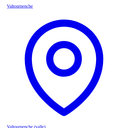
Valtournenche
Valtournenche (valle)