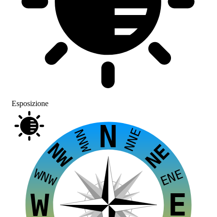
Esposizione
N
NNE
NNW
NW
NE
WNW
ENE
E
W