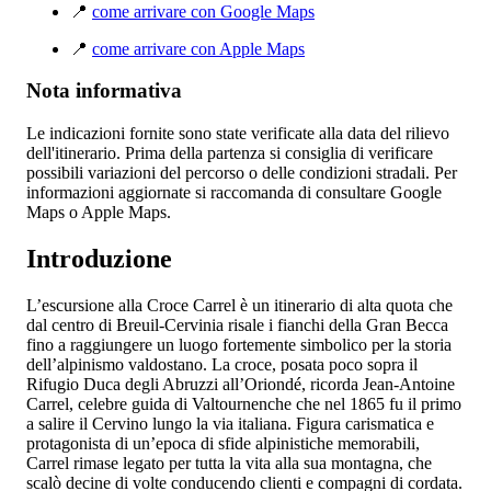
📍
come arrivare con Google Maps
📍
come arrivare con Apple Maps
Nota informativa
Le indicazioni fornite sono state verificate alla data del rilievo
dell'itinerario. Prima della partenza si consiglia di verificare
possibili variazioni del percorso o delle condizioni stradali. Per
informazioni aggiornate si raccomanda di consultare Google
Maps o Apple Maps.
Introduzione
L’escursione alla Croce Carrel è un itinerario di alta quota che
dal centro di Breuil-Cervinia risale i fianchi della Gran Becca
fino a raggiungere un luogo fortemente simbolico per la storia
dell’alpinismo valdostano. La croce, posata poco sopra il
Rifugio Duca degli Abruzzi all’Oriondé, ricorda Jean-Antoine
Carrel, celebre guida di Valtournenche che nel 1865 fu il primo
a salire il Cervino lungo la via italiana. Figura carismatica e
protagonista di un’epoca di sfide alpinistiche memorabili,
Carrel rimase legato per tutta la vita alla sua montagna, che
scalò decine di volte conducendo clienti e compagni di cordata.