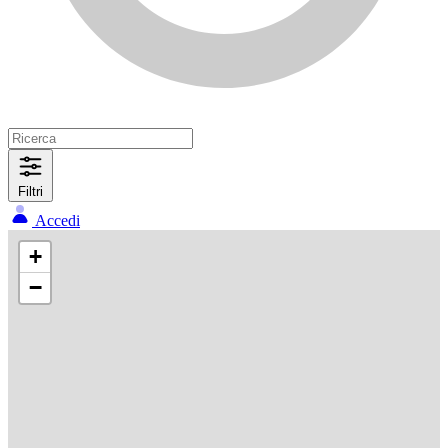
Filtri
Accedi
+
−